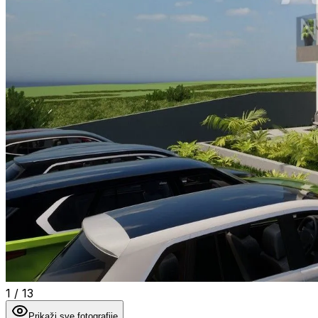
1
/
13
Prikaži sve fotografije