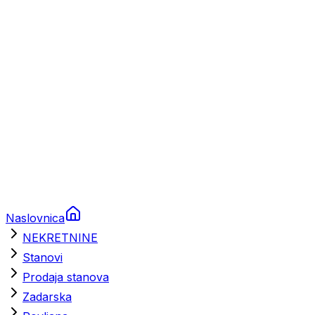
Brodski rezervni dijelovi
Nautička oprema
Brodski motori
Turizam
Apartmani
Sobe
Kuće za odmor
Aranžmani
Naslovnica
NEKRETNINE
Stanovi
Prodaja stanova
Zadarska