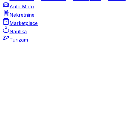
Auto Moto
Nekretnine
Marketplace
Nautika
Turizam
Auto Moto
Rabljeni automobili
Novi automobili
Motocikli / motori
Gospodarska vozila
Rezervni dijelovi i oprema
Kamperi i kamp prikolice
Oldtimeri
Karambolirani automobili