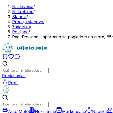
Naslovnica
/
Nekretnine
/
Stanovi
/
Prodaja stanova
/
Zadarska
/
Povljana
/
Pag, Povljana - apartman sa pogledom na more, 
Predaj oglas
Profil
Auto Moto
Nekretnine
Marketplace
Nautika