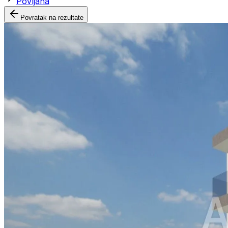
Povljana
Povratak na rezultate