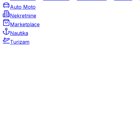
Auto Moto
Nekretnine
Marketplace
Nautika
Turizam
Auto Moto
Rabljeni automobili
Novi automobili
Motocikli / motori
Gospodarska vozila
Rezervni dijelovi i oprema
Kamperi i kamp prikolice
Oldtimeri
Karambolirani automobili