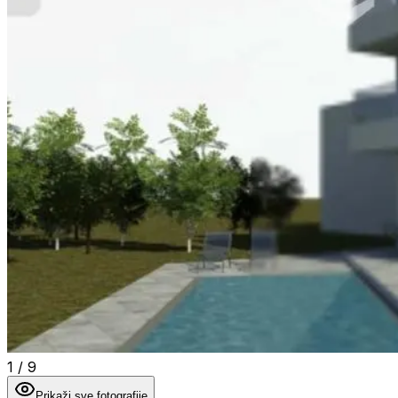
1
/
9
Prikaži sve fotografije