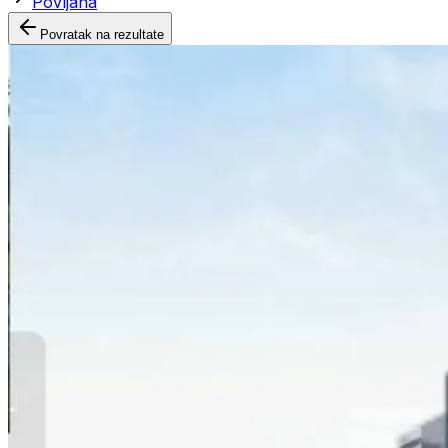
Povljana
Povratak na rezultate