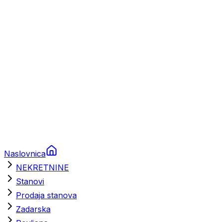
Brodski rezervni dijelovi
Nautička oprema
Brodski motori
Turizam
Apartmani
Sobe
Kuće za odmor
Aranžmani
Naslovnica
NEKRETNINE
Stanovi
Prodaja stanova
Zadarska