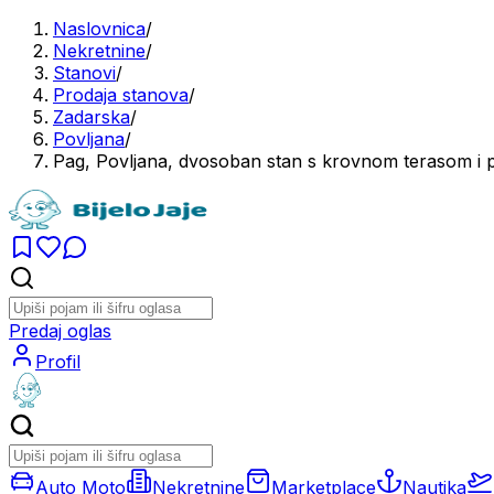
Naslovnica
/
Nekretnine
/
Stanovi
/
Prodaja stanova
/
Zadarska
/
Povljana
/
Pag, Povljana, dvosoban stan s krovnom terasom i
Predaj oglas
Profil
Auto Moto
Nekretnine
Marketplace
Nautika