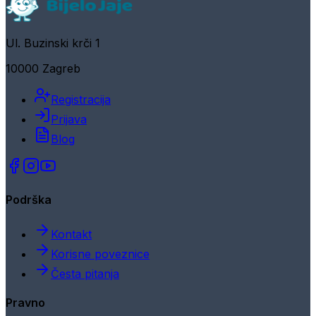
Ul. Buzinski krči 1
10000 Zagreb
Registracija
Prijava
Blog
Podrška
Kontakt
Korisne poveznice
Česta pitanja
Pravno