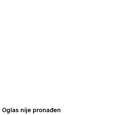
Nautička oprema
Brodski motori
Turizam
Apartmani
Sobe
Kuće za odmor
Aranžmani
Oglas nije pronađen