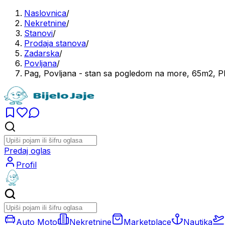
Naslovnica
/
Nekretnine
/
Stanovi
/
Prodaja stanova
/
Zadarska
/
Povljana
/
Pag, Povljana - stan sa pogledom na more, 65m2,
Predaj oglas
Profil
Auto Moto
Nekretnine
Marketplace
Nautika