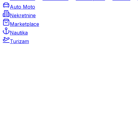
Auto Moto
Nekretnine
Marketplace
Nautika
Turizam
Auto Moto
Rabljeni automobili
Novi automobili
Motocikli / motori
Gospodarska vozila
Rezervni dijelovi i oprema
Kamperi i kamp prikolice
Oldtimeri
Karambolirani automobili