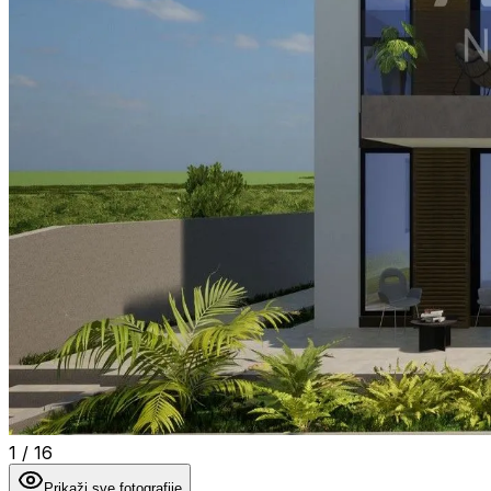
1
/
16
Prikaži sve fotografije