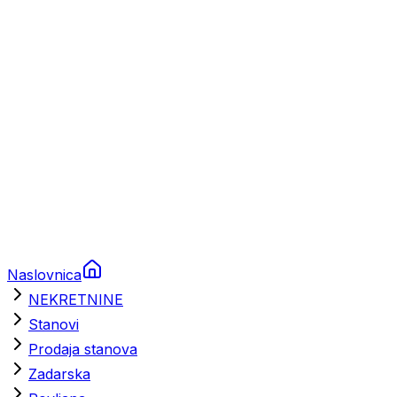
Brodski rezervni dijelovi
Nautička oprema
Brodski motori
Turizam
Apartmani
Sobe
Kuće za odmor
Aranžmani
Naslovnica
NEKRETNINE
Stanovi
Prodaja stanova
Zadarska