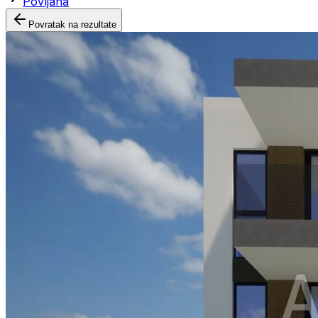
Povljana
Povratak na rezultate