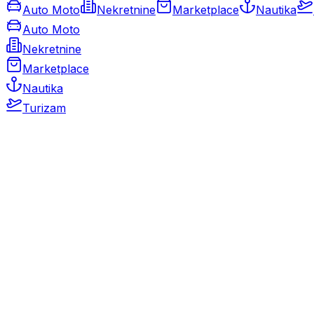
Auto Moto
Nekretnine
Marketplace
Nautika
Auto Moto
Nekretnine
Marketplace
Nautika
Turizam
Auto Moto
Rabljeni automobili
Novi automobili
Motocikli / motori
Gospodarska vozila
Rezervni dijelovi i oprema
Kamperi i kamp prikolice
Oldtimeri