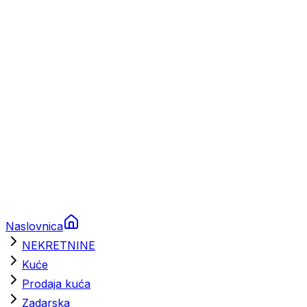
Prikolice za plovila
Brodski rezervni dijelovi
Nautička oprema
Brodski motori
Turizam
Apartmani
Sobe
Kuće za odmor
Aranžmani
Naslovnica
NEKRETNINE
Kuće
Prodaja kuća
Zadarska