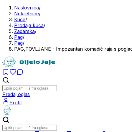
Naslovnica
/
Nekretnine
/
Kuće
/
Prodaja kuća
/
Zadarska
/
Pag
/
Pag
/
PAG,POVLJANE - Impozantan komadić raja s pogl
Predaj oglas
Profil