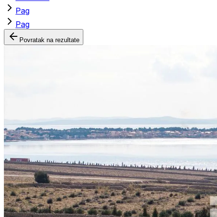
Pag
Pag
Povratak na rezultate