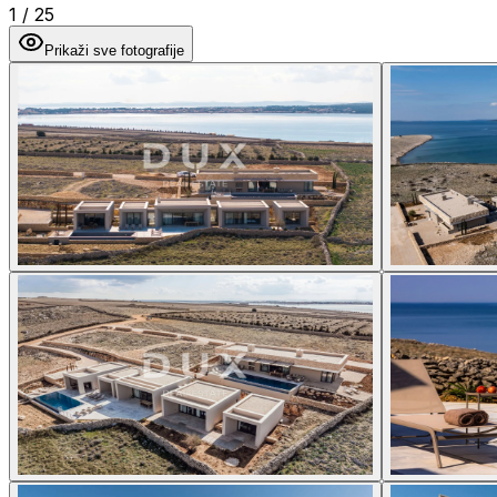
1
/
25
Prikaži sve fotografije