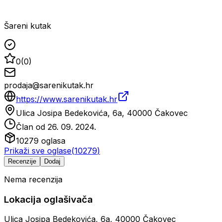
Šareni kutak
0
(
0
)
prodaja@sarenikutak.hr
https://www.sarenikutak.hr
Ulica Josipa Bedekovića, 6a, 40000 Čakovec
Član od
26. 09. 2024.
10279
oglasa
Prikaži sve oglase
(
10279
)
Recenzije
Dodaj
Nema recenzija
Lokacija oglašivača
Ulica Josipa Bedekovića, 6a, 40000 Čakovec