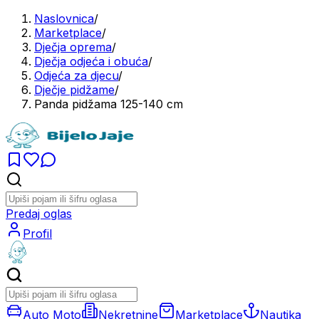
Naslovnica
/
Marketplace
/
Dječja oprema
/
Dječja odjeća i obuća
/
Odjeća za djecu
/
Dječje pidžame
/
Panda pidžama 125-140 cm
Predaj oglas
Profil
Auto Moto
Nekretnine
Marketplace
Nautika