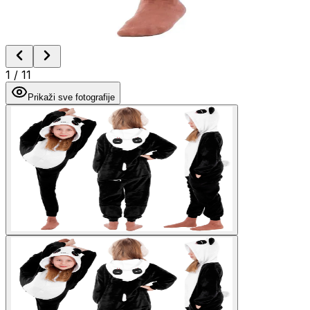
1
/
11
Prikaži sve fotografije