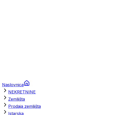
Prikolice za plovila
Brodski rezervni dijelovi
Nautička oprema
Brodski motori
Turizam
Apartmani
Sobe
Kuće za odmor
Aranžmani
Naslovnica
NEKRETNINE
Zemljišta
Prodaja zemljišta
Istarska