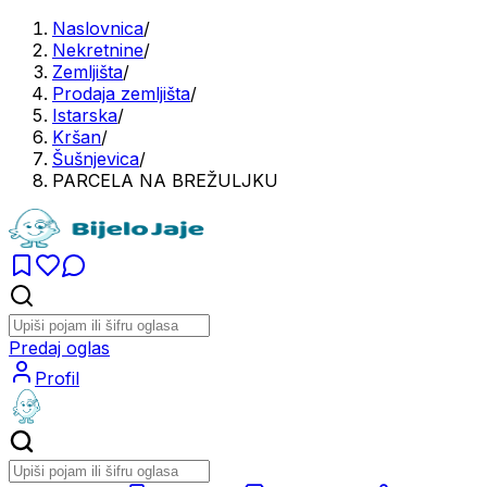
Naslovnica
/
Nekretnine
/
Zemljišta
/
Prodaja zemljišta
/
Istarska
/
Kršan
/
Šušnjevica
/
PARCELA NA BREŽULJKU
Predaj oglas
Profil