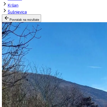
Kršan
Šušnjevica
Povratak na rezultate