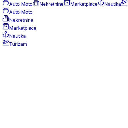
Auto Moto
Nekretnine
Marketplace
Nautika
Auto Moto
Nekretnine
Marketplace
Nautika
Turizam
Auto Moto
Rabljeni automobili
Novi automobili
Motocikli / motori
Gospodarska vozila
Rezervni dijelovi i oprema
Kamperi i kamp prikolice
Oldtimeri