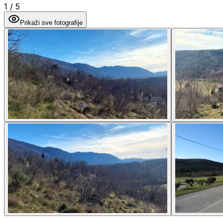
1
/
5
Prikaži sve fotografije