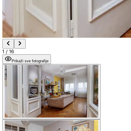
1
/
16
Prikaži sve fotografije