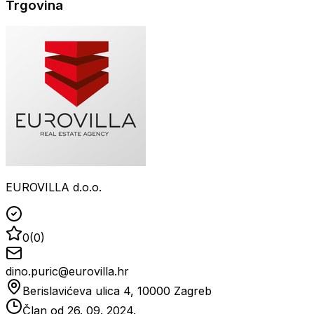
Trgovina
EUROVILLA d.o.o.
0
(
0
)
dino.puric@eurovilla.hr
Berislavićeva ulica 4, 10000 Zagreb
Član od
26. 09. 2024.