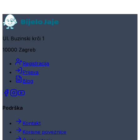
Ul. Buzinski krči 1
10000 Zagreb
Registracija
Prijava
Blog
Podrška
Kontakt
Korisne poveznice