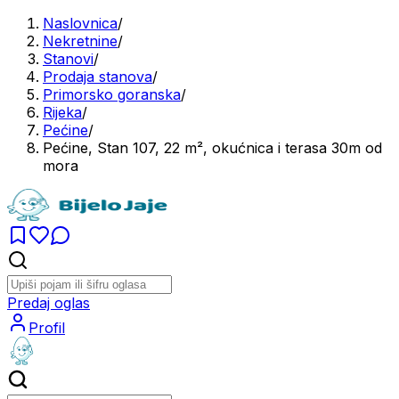
Naslovnica
/
Nekretnine
/
Stanovi
/
Prodaja stanova
/
Primorsko goranska
/
Rijeka
/
Pećine
/
Pećine, Stan 107, 22 m², okućnica i terasa 30m od
mora
Predaj oglas
Profil