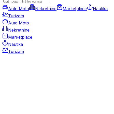
Auto Moto
Nekretnine
Marketplace
Nautika
Turizam
Auto Moto
Nekretnine
Marketplace
Nautika
Turizam
Auto Moto
Rabljeni automobili
Novi automobili
Motocikli / motori
Gospodarska vozila
Rezervni dijelovi i oprema
Kamperi i kamp prikolice