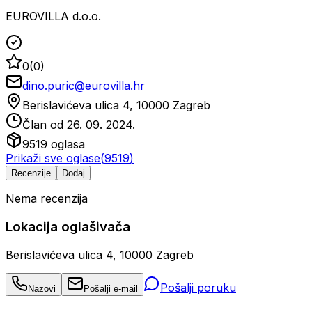
EUROVILLA d.o.o.
0
(
0
)
dino.puric@eurovilla.hr
Berislavićeva ulica 4, 10000 Zagreb
Član od
26. 09. 2024.
9519
oglasa
Prikaži sve oglase
(
9519
)
Recenzije
Dodaj
Nema recenzija
Lokacija oglašivača
Berislavićeva ulica 4, 10000 Zagreb
Pošalji poruku
Nazovi
Pošalji e-mail