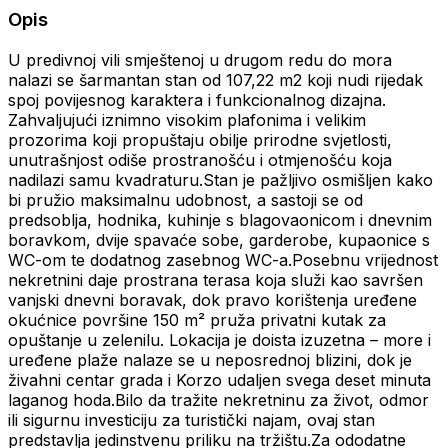
Opis
U predivnoj vili smještenoj u drugom redu do mora
nalazi se šarmantan stan od 107,22 m2 koji nudi rijedak
spoj povijesnog karaktera i funkcionalnog dizajna.
Zahvaljujući iznimno visokim plafonima i velikim
prozorima koji propuštaju obilje prirodne svjetlosti,
unutrašnjost odiše prostranošću i otmjenošću koja
nadilazi samu kvadraturu.Stan je pažljivo osmišljen kako
bi pružio maksimalnu udobnost, a sastoji se od
predsoblja, hodnika, kuhinje s blagovaonicom i dnevnim
boravkom, dvije spavaće sobe, garderobe, kupaonice s
WC-om te dodatnog zasebnog WC-a.Posebnu vrijednost
nekretnini daje prostrana terasa koja služi kao savršen
vanjski dnevni boravak, dok pravo korištenja uređene
okućnice površine 150 m² pruža privatni kutak za
opuštanje u zelenilu. Lokacija je doista izuzetna – more i
uređene plaže nalaze se u neposrednoj blizini, dok je
živahni centar grada i Korzo udaljen svega deset minuta
laganog hoda.Bilo da tražite nekretninu za život, odmor
ili sigurnu investiciju za turistički najam, ovaj stan
predstavlja jedinstvenu priliku na tržištu.Za ododatne