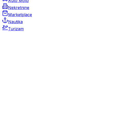
Auto Moto
Nekretnine
Marketplace
Nautika
Turizam
Auto Moto
Rabljeni automobili
Novi automobili
Motocikli / motori
Gospodarska vozila
Rezervni dijelovi i oprema
Kamperi i kamp prikolice
Oldtimeri
Karambolirani automobili