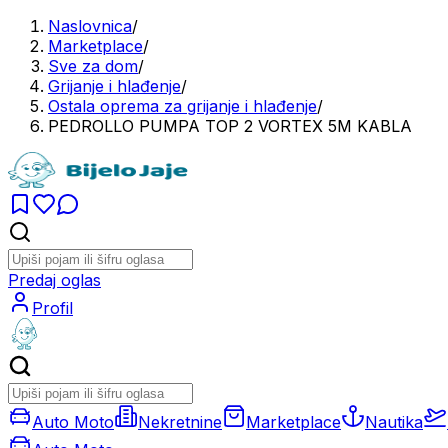
Naslovnica
/
Marketplace
/
Sve za dom
/
Grijanje i hlađenje
/
Ostala oprema za grijanje i hlađenje
/
PEDROLLO PUMPA TOP 2 VORTEX 5M KABLA
Predaj oglas
Profil
Auto Moto
Nekretnine
Marketplace
Nautika