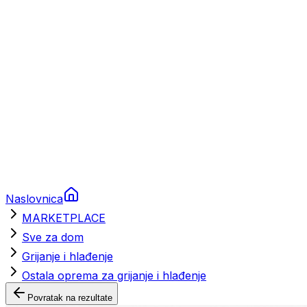
Brodski rezervni dijelovi
Nautička oprema
Brodski motori
Turizam
Apartmani
Sobe
Kuće za odmor
Aranžmani
Naslovnica
MARKETPLACE
Sve za dom
Grijanje i hlađenje
Ostala oprema za grijanje i hlađenje
Povratak na rezultate