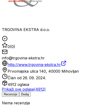
TRGOVINA EKSTRA d.o.o.
0
(
0
)
info@trgovina-ekstra.hr
http://www.trgovina-ekstra.hr
Prvomajska ulica 140, 40000 Mihovljan
Član od
26. 09. 2024.
4912
oglasa
Prikaži sve oglase
(
4912
)
Recenzije
Dodaj
Nema recenzija