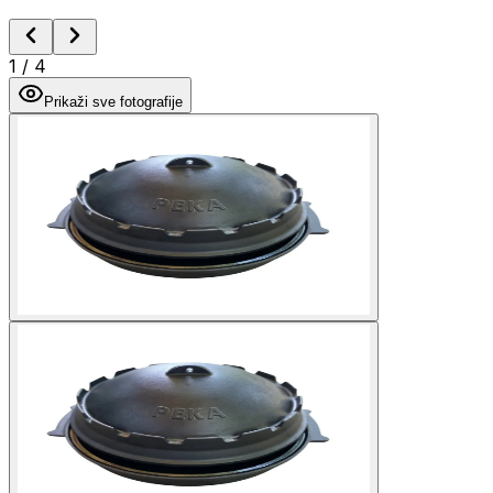
1
/
4
Prikaži sve fotografije