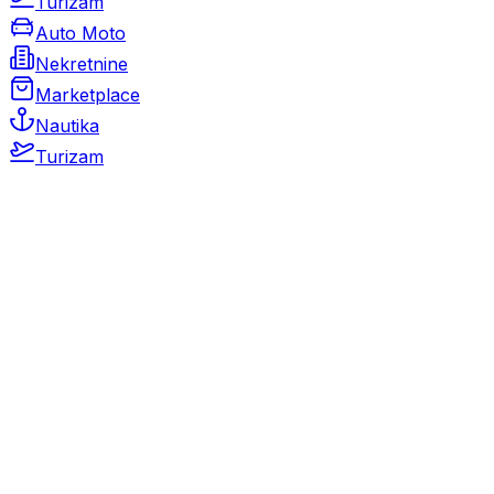
Turizam
Auto Moto
Nekretnine
Marketplace
Nautika
Turizam
Auto Moto
Rabljeni automobili
Novi automobili
Motocikli / motori
Gospodarska vozila
Rezervni dijelovi i oprema
Kamperi i kamp prikolice
Oldtimeri
Karambolirani automobili