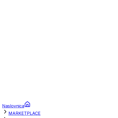
Plovila
Charter
Prikolice za plovila
Brodski rezervni dijelovi
Nautička oprema
Brodski motori
Turizam
Apartmani
Sobe
Kuće za odmor
Aranžmani
Naslovnica
MARKETPLACE