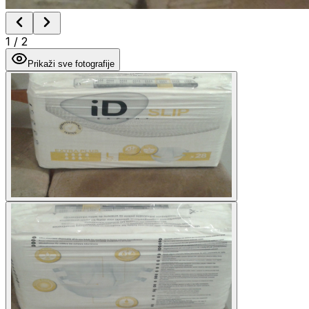
1
/
2
Prikaži sve fotografije