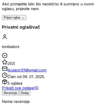
Ako primijetite bilo što neobično ili sumnjivo u ovom
oglasu, prijavite nam.
Prijavi oglas →
Privatni oglašivač
tonibaloni
0
(
0
)
tkulacin31@gmail.com
Član od
09. 01. 2025.
5
oglasa
Prikaži sve oglase
(
5
)
Recenzije
Dodaj
Nema recenzija