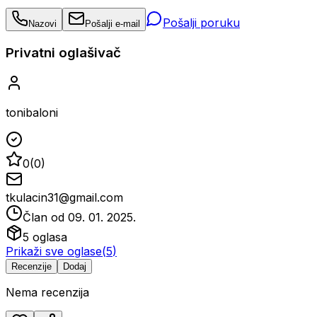
Pošalji poruku
Nazovi
Pošalji e-mail
Privatni oglašivač
tonibaloni
0
(
0
)
tkulacin31@gmail.com
Član od
09. 01. 2025.
5
oglasa
Prikaži sve oglase
(
5
)
Recenzije
Dodaj
Nema recenzija