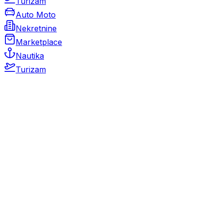
Turizam
Auto Moto
Nekretnine
Marketplace
Nautika
Turizam
Auto Moto
Rabljeni automobili
Novi automobili
Motocikli / motori
Gospodarska vozila
Rezervni dijelovi i oprema
Kamperi i kamp prikolice
Oldtimeri
Karambolirani automobili