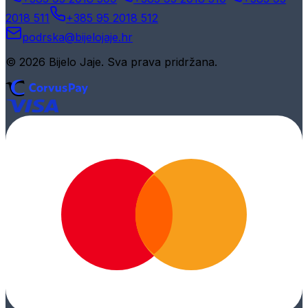
2018 511
+385 95 2018 512
podrska@bijelojaje.hr
© 2026 Bijelo Jaje. Sva prava pridržana.