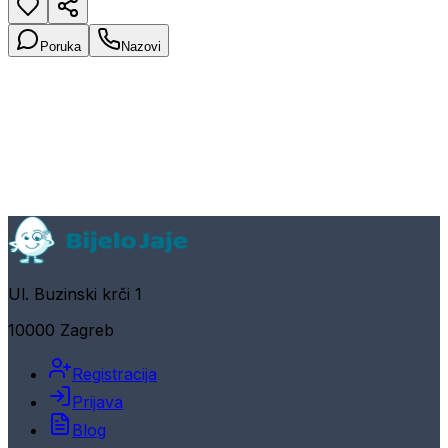
Poruka
Nazovi
Ul. Buzinski krči 1
10000 Zagreb
Registracija
Prijava
Blog