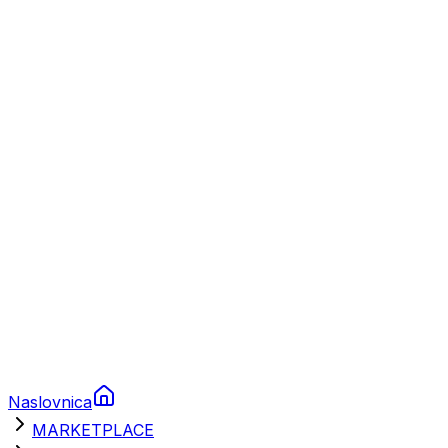
Plovila
Charter
Prikolice za plovila
Brodski rezervni dijelovi
Nautička oprema
Brodski motori
Turizam
Apartmani
Sobe
Kuće za odmor
Aranžmani
Naslovnica
MARKETPLACE