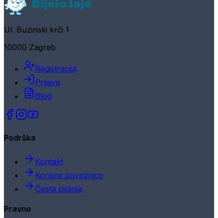
Ul. Buzinski krči 1
10000 Zagreb
Registracija
Prijava
Blog
Podrška
Kontakt
Korisne poveznice
Česta pitanja
Pravno