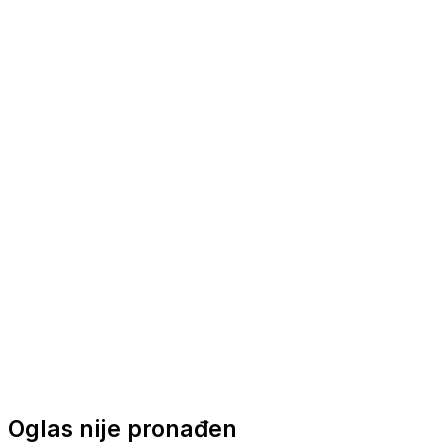
Nautička oprema
Brodski motori
Turizam
Apartmani
Sobe
Kuće za odmor
Aranžmani
Oglas nije pronađen