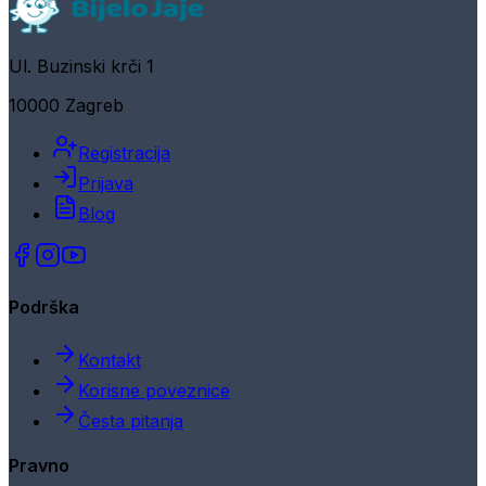
Ul. Buzinski krči 1
10000 Zagreb
Registracija
Prijava
Blog
Podrška
Kontakt
Korisne poveznice
Česta pitanja
Pravno