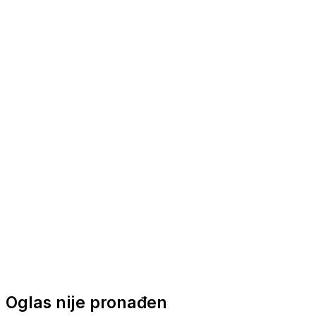
Nautička oprema
Brodski motori
Turizam
Apartmani
Sobe
Kuće za odmor
Aranžmani
Oglas nije pronađen