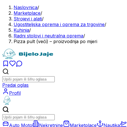
Naslovnica
/
Marketplace
/
Strojevi i alati
/
Ugostiteljska oprema i oprema za trgovine
/
Kuhinja
/
Radni stolovi i neutralna oprema
/
Pizza pult (veći) – proizvodnja po mjeri
Predaj oglas
Profil
Auto Moto
Nekretnine
Marketplace
Nautika