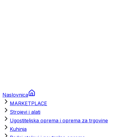
Brodski rezervni dijelovi
Nautička oprema
Brodski motori
Turizam
Apartmani
Sobe
Kuće za odmor
Aranžmani
Naslovnica
MARKETPLACE
Strojevi i alati
Ugostiteljska oprema i oprema za trgovine
Kuhinja