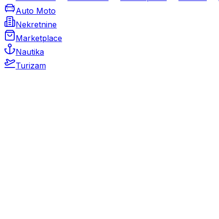
Auto Moto
Nekretnine
Marketplace
Nautika
Turizam
Auto Moto
Rabljeni automobili
Novi automobili
Motocikli / motori
Gospodarska vozila
Rezervni dijelovi i oprema
Kamperi i kamp prikolice
Oldtimeri
Karambolirani automobili