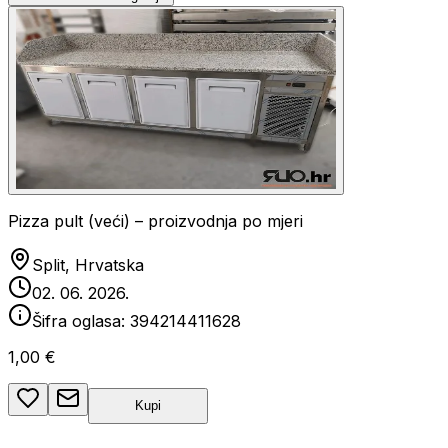
Pizza pult (veći) – proizvodnja po mjeri
Split, Hrvatska
02. 06. 2026.
Šifra oglasa:
394214411628
1,00 €
Kupi