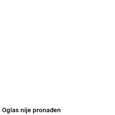
Nautička oprema
Brodski motori
Turizam
Apartmani
Sobe
Kuće za odmor
Aranžmani
Oglas nije pronađen