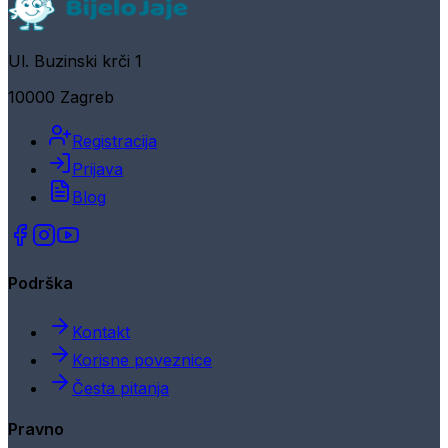
Ul. Buzinski krči 1
10000 Zagreb
Registracija
Prijava
Blog
Podrška
Kontakt
Korisne poveznice
Česta pitanja
Pravno