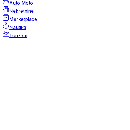
Auto Moto
Nekretnine
Marketplace
Nautika
Turizam
Auto Moto
Rabljeni automobili
Novi automobili
Motocikli / motori
Gospodarska vozila
Rezervni dijelovi i oprema
Kamperi i kamp prikolice
Oldtimeri
Karambolirani automobili