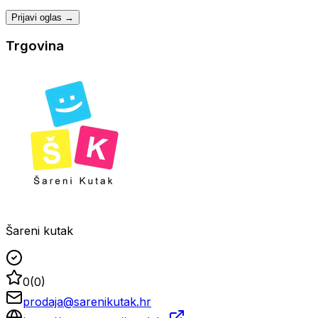
Prijavi oglas →
Trgovina
Šareni kutak
0
(
0
)
prodaja@sarenikutak.hr