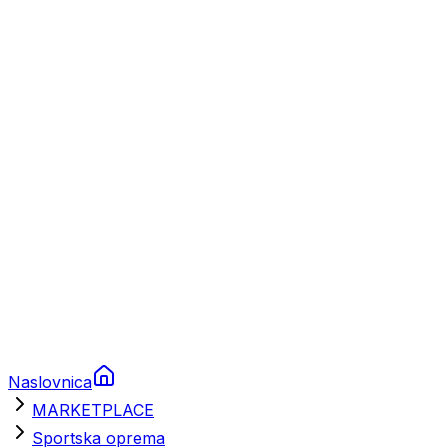
Plovila
Charter
Prikolice za plovila
Brodski rezervni dijelovi
Nautička oprema
Brodski motori
Turizam
Apartmani
Sobe
Kuće za odmor
Aranžmani
Naslovnica
MARKETPLACE
Sportska oprema