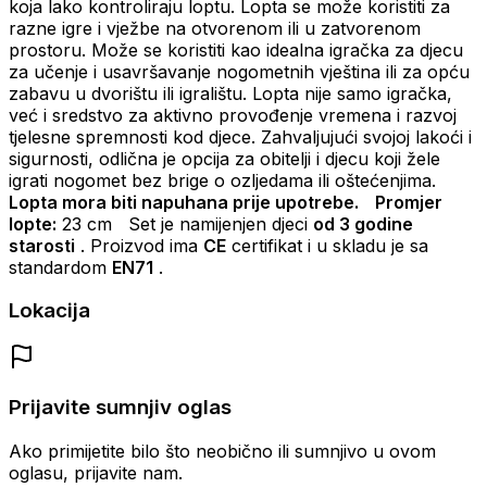
koja lako kontroliraju loptu. Lopta se može koristiti za
razne igre i vježbe na otvorenom ili u zatvorenom
prostoru. Može se koristiti kao idealna igračka za djecu
za učenje i usavršavanje nogometnih vještina ili za opću
zabavu u dvorištu ili igralištu. Lopta nije samo igračka,
već i sredstvo za aktivno provođenje vremena i razvoj
tjelesne spremnosti kod djece. Zahvaljujući svojoj lakoći i
sigurnosti, odlična je opcija za obitelji i djecu koji žele
igrati nogomet bez brige o ozljedama ili oštećenjima.
Lopta mora biti napuhana prije upotrebe.
Promjer
lopte:
23 cm Set je namijenjen djeci
od 3 godine
starosti
. Proizvod ima
CE
certifikat i u skladu je sa
standardom
EN71
.
Lokacija
Prijavite sumnjiv oglas
Ako primijetite bilo što neobično ili sumnjivo u ovom
oglasu, prijavite nam.