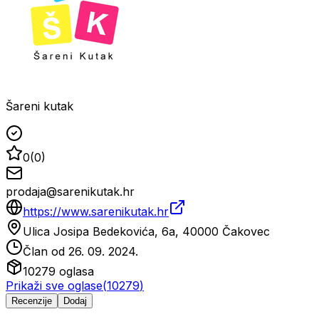
Šareni kutak
0
(
0
)
prodaja@sarenikutak.hr
https://www.sarenikutak.hr
Ulica Josipa Bedekovića, 6a, 40000 Čakovec
Član od
26. 09. 2024.
10279
oglasa
Prikaži sve oglase
(
10279
)
Recenzije
Dodaj