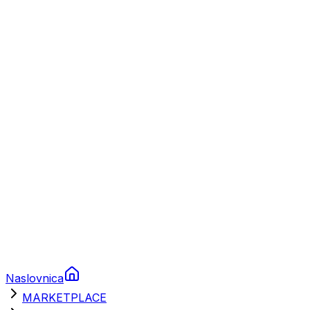
Plovila
Charter
Prikolice za plovila
Brodski rezervni dijelovi
Nautička oprema
Brodski motori
Turizam
Apartmani
Sobe
Kuće za odmor
Aranžmani
Naslovnica
MARKETPLACE