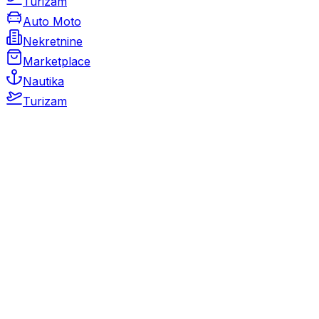
Turizam
Auto Moto
Nekretnine
Marketplace
Nautika
Turizam
Auto Moto
Rabljeni automobili
Novi automobili
Motocikli / motori
Gospodarska vozila
Rezervni dijelovi i oprema
Kamperi i kamp prikolice
Oldtimeri
Karambolirani automobili