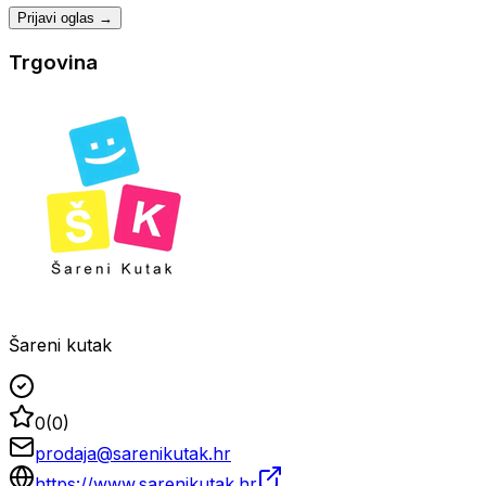
Prijavi oglas →
Trgovina
Šareni kutak
0
(
0
)
prodaja@sarenikutak.hr
https://www.sarenikutak.hr