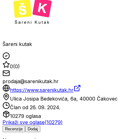
Šareni kutak
0
(
0
)
prodaja@sarenikutak.hr
https://www.sarenikutak.hr
Ulica Josipa Bedekovića, 6a, 40000 Čakovec
Član od
26. 09. 2024.
10279
oglasa
Prikaži sve oglase
(
10279
)
Recenzije
Dodaj