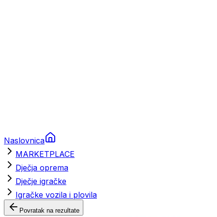
Brodski rezervni dijelovi
Nautička oprema
Brodski motori
Turizam
Apartmani
Sobe
Kuće za odmor
Aranžmani
Naslovnica
MARKETPLACE
Dječja oprema
Dječje igračke
Igračke vozila i plovila
Povratak na rezultate