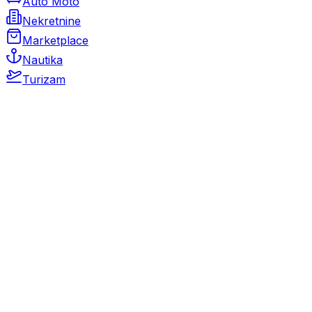
Auto Moto
Nekretnine
Marketplace
Nautika
Turizam
Auto Moto
Rabljeni automobili
Novi automobili
Motocikli / motori
Gospodarska vozila
Rezervni dijelovi i oprema
Kamperi i kamp prikolice
Oldtimeri
Karambolirani automobili