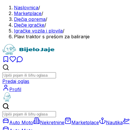
Naslovnica
/
Marketplace
/
Dječja oprema
/
Dječje igračke
/
Igračke vozila i plovila
/
Plavi traktor s prešom za baliranje
Predaj oglas
Profil
Auto Moto
Nekretnine
Marketplace
Nautika