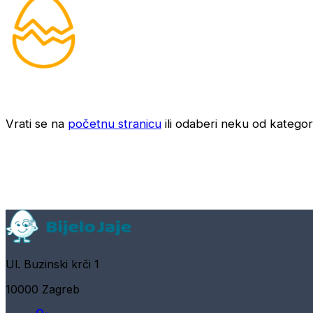
Vrati se na
početnu stranicu
ili odaberi neku od kategori
Ul. Buzinski krči 1
10000 Zagreb