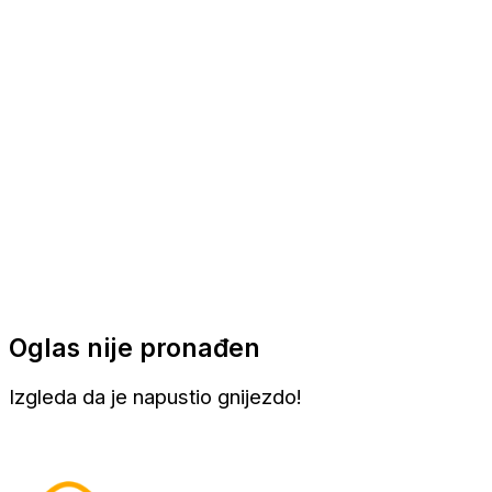
Apartmani
Sobe
Kuće za odmor
Aranžmani
Oglas nije pronađen
Izgleda da je napustio gnijezdo!