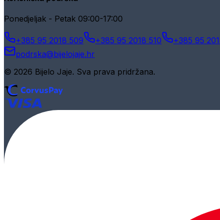
Ponedjeljak - Petak 09:00-17:00
+385 95 2018 509
+385 95 2018 510
+385 95 201
podrska@bijelojaje.hr
© 2026 Bijelo Jaje. Sva prava pridržana.