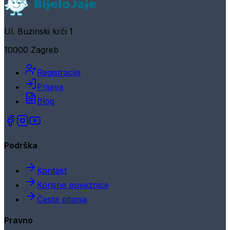
Ul. Buzinski krči 1
10000 Zagreb
Registracija
Prijava
Blog
Podrška
Kontakt
Korisne poveznice
Česta pitanja
Pravno