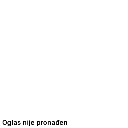
Nautička oprema
Brodski motori
Turizam
Apartmani
Sobe
Kuće za odmor
Aranžmani
Oglas nije pronađen