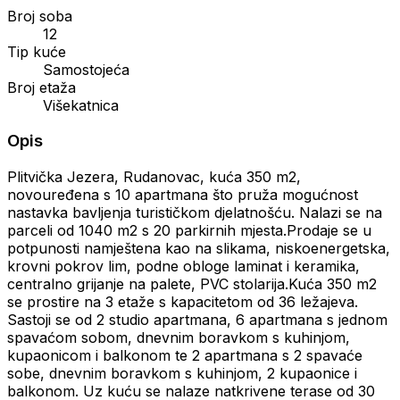
Broj soba
12
Tip kuće
Samostojeća
Broj etaža
Višekatnica
Opis
Plitvička Jezera, Rudanovac, kuća 350 m2,
novouređena s 10 apartmana što pruža mogućnost
nastavka bavljenja turističkom djelatnošću. Nalazi se na
parceli od 1040 m2 s 20 parkirnih mjesta.Prodaje se u
potpunosti namještena kao na slikama, niskoenergetska,
krovni pokrov lim, podne obloge laminat i keramika,
centralno grijanje na palete, PVC stolarija.Kuća 350 m2
se prostire na 3 etaže s kapacitetom od 36 ležajeva.
Sastoji se od 2 studio apartmana, 6 apartmana s jednom
spavaćom sobom, dnevnim boravkom s kuhinjom,
kupaonicom i balkonom te 2 apartmana s 2 spavaće
sobe, dnevnim boravkom s kuhinjom, 2 kupaonice i
balkonom. Uz kuću se nalaze natkrivene terase od 30