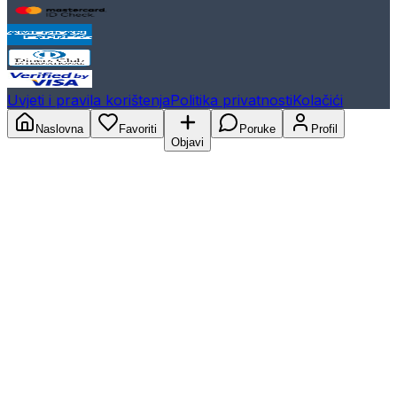
Uvjeti i pravila korištenja
Politika privatnosti
Kolačići
Naslovna
Favoriti
Poruke
Profil
Objavi