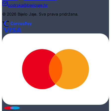
podrska@bijelojaje.hr
© 2026 Bijelo Jaje. Sva prava pridržana.