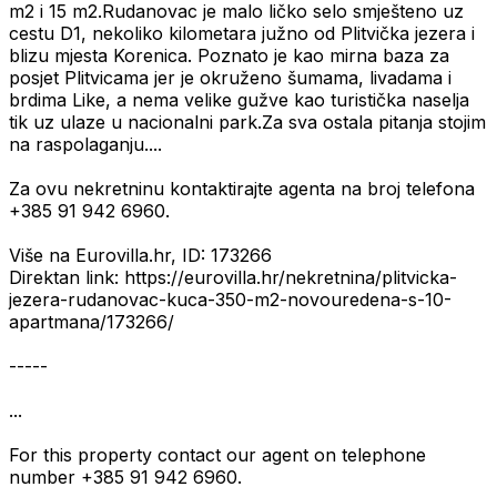
m2 i 15 m2.Rudanovac je malo ličko selo smješteno uz
cestu D1, nekoliko kilometara južno od Plitvička jezera i
blizu mjesta Korenica. Poznato je kao mirna baza za
posjet Plitvicama jer je okruženo šumama, livadama i
brdima Like, a nema velike gužve kao turistička naselja
tik uz ulaze u nacionalni park.Za sva ostala pitanja stojim
na raspolaganju....
Za ovu nekretninu kontaktirajte agenta na broj telefona
+385 91 942 6960.
Više na Eurovilla.hr, ID: 173266
Direktan link: https://eurovilla.hr/nekretnina/plitvicka-
jezera-rudanovac-kuca-350-m2-novouredena-s-10-
apartmana/173266/
-----
...
For this property contact our agent on telephone
number +385 91 942 6960.