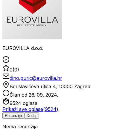
EUROVILLA d.o.o.
0
(
0
)
dino.puric@eurovilla.hr
Berislavićeva ulica 4, 10000 Zagreb
Član od
26. 09. 2024.
9524
oglasa
Prikaži sve oglase
(
9524
)
Recenzije
Dodaj
Nema recenzija