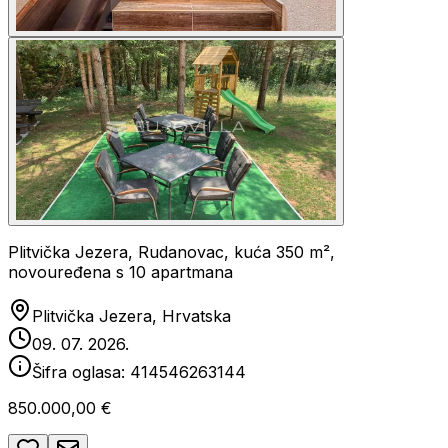
Plitvička Jezera, Rudanovac, kuća 350 m²,
novouređena s 10 apartmana
Plitvička Jezera, Hrvatska
09. 07. 2026.
Šifra oglasa:
414546263144
850.000,00 €