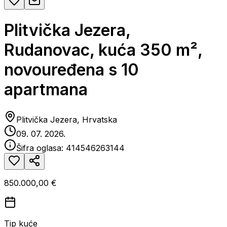
Plitvička Jezera,
Rudanovac, kuća 350 m²,
novouređena s 10
apartmana
Plitvička Jezera, Hrvatska
09. 07. 2026.
Šifra oglasa:
414546263144
850.000,00 €
Tip kuće