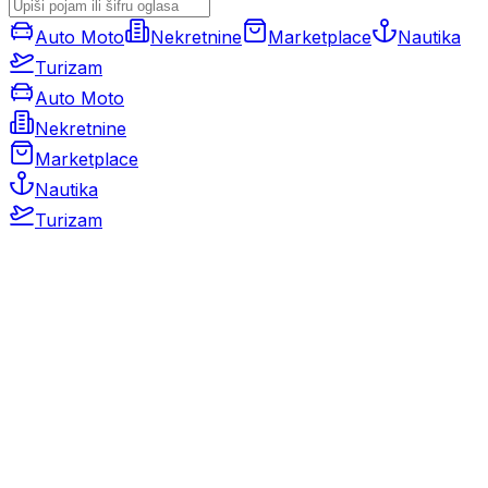
Auto Moto
Nekretnine
Marketplace
Nautika
Turizam
Auto Moto
Nekretnine
Marketplace
Nautika
Turizam
Auto Moto
Rabljeni automobili
Novi automobili
Motocikli / motori
Gospodarska vozila
Rezervni dijelovi i oprema
Kamperi i kamp prikolice