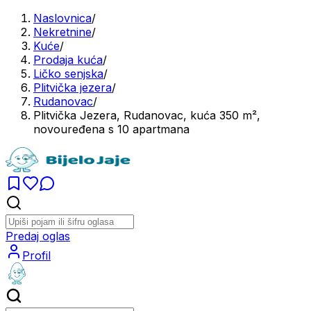
Naslovnica
/
Nekretnine
/
Kuće
/
Prodaja kuća
/
Ličko senjska
/
Plitvička jezera
/
Rudanovac
/
Plitvička Jezera, Rudanovac, kuća 350 m²,
novouređena s 10 apartmana
Predaj oglas
Profil