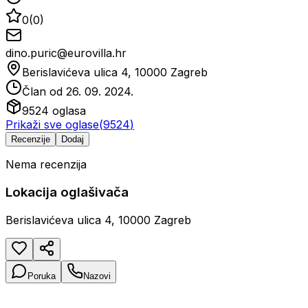
0
(
0
)
dino.puric@eurovilla.hr
Berislavićeva ulica 4, 10000 Zagreb
Član od
26. 09. 2024.
9524
oglasa
Prikaži sve oglase
(
9524
)
Recenzije
Dodaj
Nema recenzija
Lokacija oglašivača
Berislavićeva ulica 4, 10000 Zagreb
Poruka
Nazovi