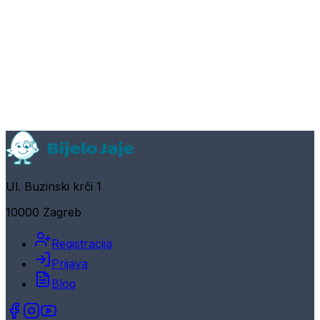
Ul. Buzinski krči 1
10000 Zagreb
Registracija
Prijava
Blog