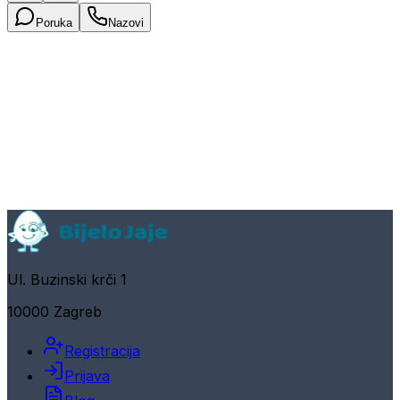
Poruka
Nazovi
Ul. Buzinski krči 1
10000 Zagreb
Registracija
Prijava