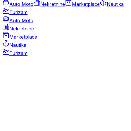
Auto Moto
Nekretnine
Marketplace
Nautika
Turizam
Auto Moto
Nekretnine
Marketplace
Nautika
Turizam
Auto Moto
Rabljeni automobili
Novi automobili
Motocikli / motori
Gospodarska vozila
Rezervni dijelovi i oprema
Kamperi i kamp prikolice