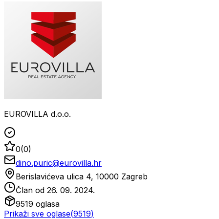
EUROVILLA d.o.o.
0
(
0
)
dino.puric@eurovilla.hr
Berislavićeva ulica 4, 10000 Zagreb
Član od
26. 09. 2024.
9519
oglasa
Prikaži sve oglase
(
9519
)