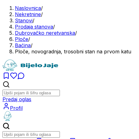
Naslovnica
/
Nekretnine
/
Stanovi
/
Prodaja stanova
/
Dubrovačko neretvanska
/
Ploče
/
Baćina
/
Ploče, novogradnja, trosobni stan na prvom katu
Predaj oglas
Profil