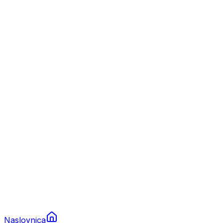
Nautika
Plovila
Charter
Prikolice za plovila
Brodski rezervni dijelovi
Nautička oprema
Brodski motori
Turizam
Apartmani
Sobe
Kuće za odmor
Aranžmani
Naslovnica