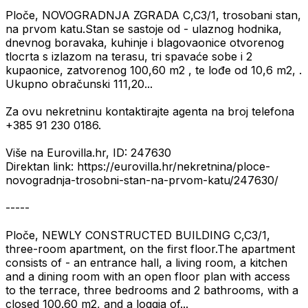
Ploče, NOVOGRADNJA ZGRADA C,C3/1, trosobani stan,
na prvom katu.Stan se sastoje od - ulaznog hodnika,
dnevnog boravaka, kuhinje i blagovaonice otvorenog
tlocrta s izlazom na terasu, tri spavaće sobe i 2
kupaonice, zatvorenog 100,60 m2 , te lođe od 10,6 m2, .
Ukupno obračunski 111,20...
Za ovu nekretninu kontaktirajte agenta na broj telefona
+385 91 230 0186.
Više na Eurovilla.hr, ID: 247630
Direktan link: https://eurovilla.hr/nekretnina/ploce-
novogradnja-trosobni-stan-na-prvom-katu/247630/
-----
Ploče, NEWLY CONSTRUCTED BUILDING C,C3/1,
three-room apartment, on the first floor.The apartment
consists of - an entrance hall, a living room, a kitchen
and a dining room with an open floor plan with access
to the terrace, three bedrooms and 2 bathrooms, with a
closed 100.60 m2, and a loggia of...