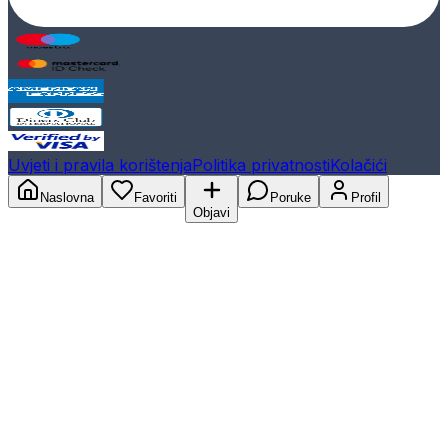
Uvjeti i pravila korištenja
Politika privatnosti
Kolačići
Naslovna
Favoriti
Poruke
Profil
Objavi