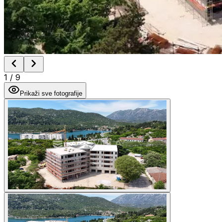
1
/
9
Prikaži sve fotografije