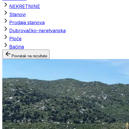
NEKRETNINE
Stanovi
Prodaja stanova
Dubrovačko-neretvanska
Ploče
Baćina
Povratak na rezultate