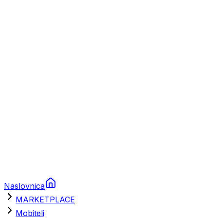
Plovila
Charter
Prikolice za plovila
Brodski rezervni dijelovi
Nautička oprema
Brodski motori
Turizam
Apartmani
Sobe
Kuće za odmor
Aranžmani
Naslovnica
MARKETPLACE
Mobiteli