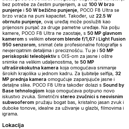
bez potrebe za čestim punjenjem, a uz
100 W brzo
punjenje
i
50 W bežično punjenje
, POCO F8 Ultra se
brzo vraća na puni kapacitet. Također, uz
22.5 W
obrnuto punjenje
, ovaj uređaj može poslužiti kao
prijenosni punjač za druge pametne uređaje. Na polju
kamere, POCO F8 Ultra ne zaostaje, s
50 MP glavnom
kamerom
s velikim
otvorom blende f/1,67 i Light Fusion
950 senzorom
, snimat ćete profesionalne fotografije s
nevjerojatnim detaljima i preciznošću. Tu je i
50 MP
periskopski teleobjektiv
s OIS-om za jasne i oštre
snimke na velikim udaljenostima, te
50 MP
ultraširokokutna kamera
koja omogućava snimanje
širokih krajolika u jednom kadru. Za ljubitelje selfija,
32
MP prednja kamera
omogućuje zapanjujuće jasne i
detaljne slike. POCO F8 Ultra također dolazi s
Sound by
Base tehnologijom
koja omogućava potpuno novo
iskustvo zvuka. Simetrični
stereo zvučnici s neovisnim
subwooferom
pružaju bogat bas, kristalno jasan zvuk i
duboke tonove, idealne za uživanje u glazbi, filmovima i
igrama.
Lokacija