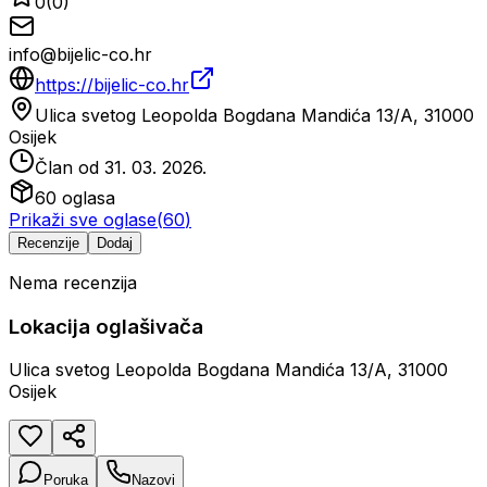
0
(
0
)
info@bijelic-co.hr
https://bijelic-co.hr
Ulica svetog Leopolda Bogdana Mandića 13/A, 31000
Osijek
Član od
31. 03. 2026.
60
oglasa
Prikaži sve oglase
(
60
)
Recenzije
Dodaj
Nema recenzija
Lokacija oglašivača
Ulica svetog Leopolda Bogdana Mandića 13/A, 31000
Osijek
Poruka
Nazovi