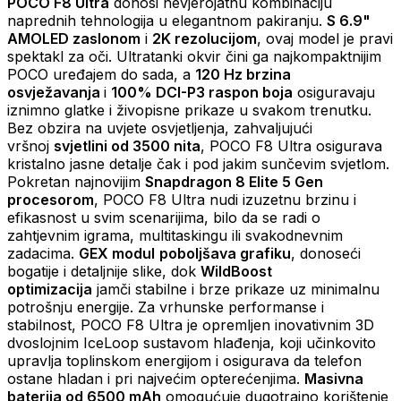
POCO F8 Ultra
donosi nevjerojatnu kombinaciju
naprednih tehnologija u elegantnom pakiranju.
S 6.9"
AMOLED zaslonom
i
2K rezolucijom
, ovaj model je pravi
spektakl za oči. Ultratanki okvir čini ga najkompaktnijim
POCO uređajem do sada, a
120 Hz brzina
osvježavanja
i
100% DCI-P3 raspon boja
osiguravaju
iznimno glatke i živopisne prikaze u svakom trenutku.
Bez obzira na uvjete osvjetljenja, zahvaljujući
vršnoj
svjetlini od 3500 nita
, POCO F8 Ultra osigurava
kristalno jasne detalje čak i pod jakim sunčevim svjetlom.
Pokretan najnovijim
Snapdragon 8 Elite 5 Gen
procesorom
, POCO F8 Ultra nudi izuzetnu brzinu i
efikasnost u svim scenarijima, bilo da se radi o
zahtjevnim igrama, multitaskingu ili svakodnevnim
zadacima.
GEX modul
poboljšava grafiku
, donoseći
bogatije i detaljnije slike, dok
WildBoost
optimizacija
jamči stabilne i brze prikaze uz minimalnu
potrošnju energije. Za vrhunske performanse i
stabilnost, POCO F8 Ultra je opremljen inovativnim 3D
dvoslojnim IceLoop sustavom hlađenja, koji učinkovito
upravlja toplinskom energijom i osigurava da telefon
ostane hladan i pri najvećim opterećenjima.
Masivna
baterija od 6500 mAh
omogućuje dugotrajno korištenje