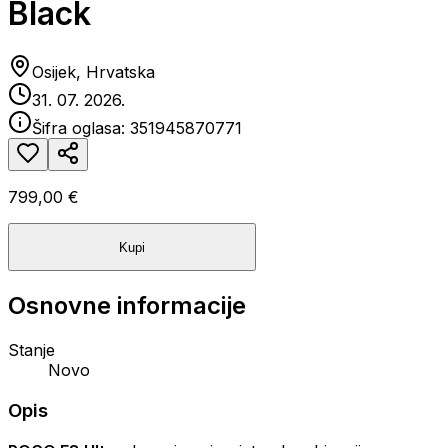
Black
Osijek, Hrvatska
31. 07. 2026.
Šifra oglasa:
351945870771
799,00 €
Kupi
Osnovne informacije
Stanje
Novo
Opis