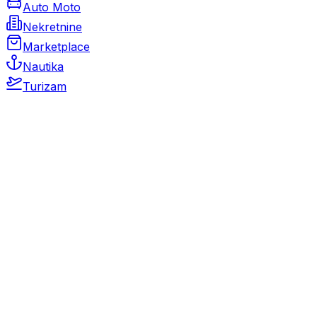
Auto Moto
Nekretnine
Marketplace
Nautika
Turizam
Auto Moto
Rabljeni automobili
Novi automobili
Motocikli / motori
Gospodarska vozila
Rezervni dijelovi i oprema
Kamperi i kamp prikolice
Oldtimeri
Karambolirani automobili