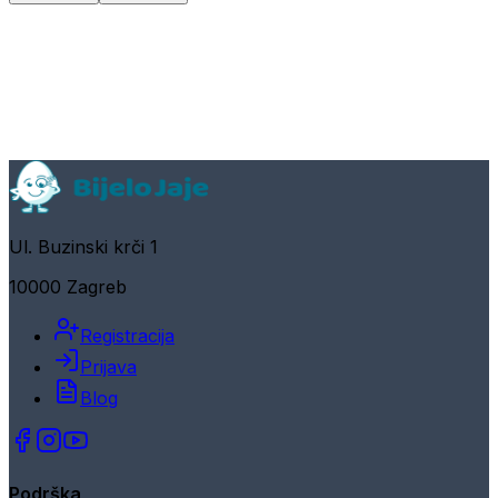
Ul. Buzinski krči 1
10000 Zagreb
Registracija
Prijava
Blog
Podrška