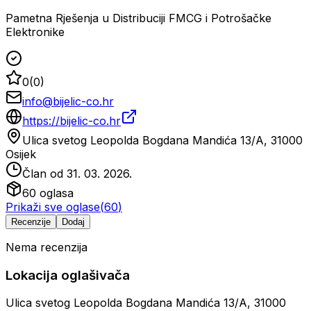
Pametna Rješenja u Distribuciji FMCG i Potrošačke
Elektronike
0
(
0
)
info@bijelic-co.hr
https://bijelic-co.hr
Ulica svetog Leopolda Bogdana Mandića 13/A, 31000
Osijek
Član od
31. 03. 2026.
60
oglasa
Prikaži sve oglase
(
60
)
Recenzije
Dodaj
Nema recenzija
Lokacija oglašivača
Ulica svetog Leopolda Bogdana Mandića 13/A, 31000