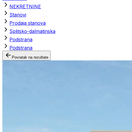
NEKRETNINE
Stanovi
Prodaja stanova
Splitsko-dalmatinska
Podstrana
Podstrana
Povratak na rezultate