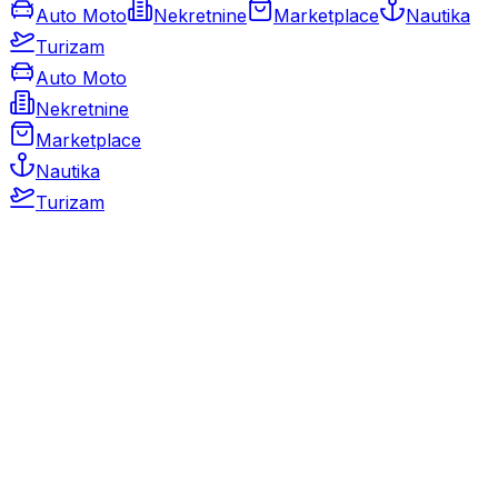
Auto Moto
Nekretnine
Marketplace
Nautika
Turizam
Auto Moto
Nekretnine
Marketplace
Nautika
Turizam
Auto Moto
Rabljeni automobili
Novi automobili
Motocikli / motori
Gospodarska vozila
Rezervni dijelovi i oprema
Kamperi i kamp prikolice