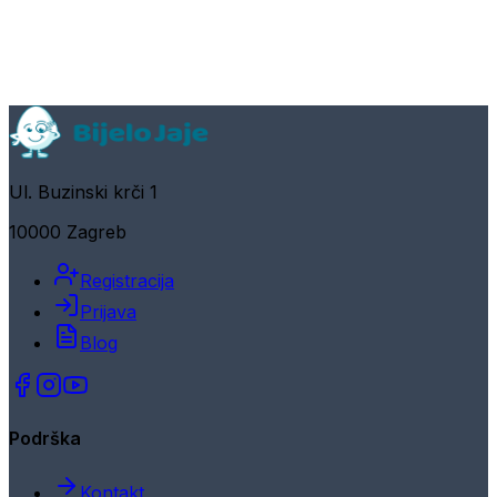
Ul. Buzinski krči 1
10000 Zagreb
Registracija
Prijava
Blog
Podrška
Kontakt