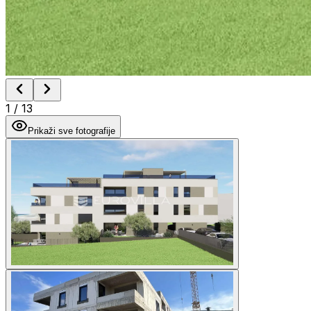
1
/
13
Prikaži sve fotografije