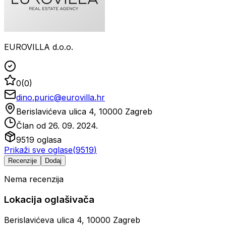
EUROVILLA d.o.o.
0
(
0
)
dino.puric@eurovilla.hr
Berislavićeva ulica 4, 10000 Zagreb
Član od
26. 09. 2024.
9519
oglasa
Prikaži sve oglase
(
9519
)
Recenzije
Dodaj
Nema recenzija
Lokacija oglašivača
Berislavićeva ulica 4, 10000 Zagreb