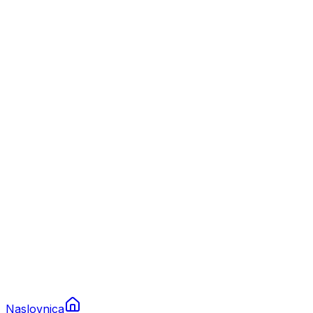
Nautika
Plovila
Charter
Prikolice za plovila
Brodski rezervni dijelovi
Nautička oprema
Brodski motori
Turizam
Apartmani
Sobe
Kuće za odmor
Aranžmani
Naslovnica