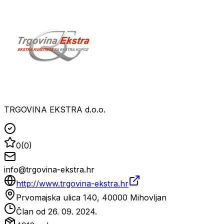
TRGOVINA EKSTRA d.o.o.
0
(
0
)
info@trgovina-ekstra.hr
http://www.trgovina-ekstra.hr
Prvomajska ulica 140, 40000 Mihovljan
Član od
26. 09. 2024.