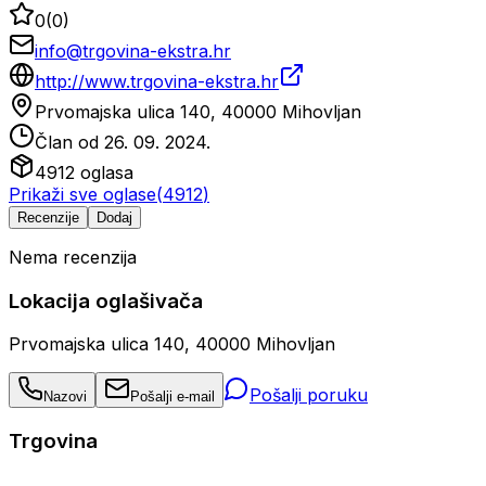
0
(
0
)
info@trgovina-ekstra.hr
http://www.trgovina-ekstra.hr
Prvomajska ulica 140, 40000 Mihovljan
Član od
26. 09. 2024.
4912
oglasa
Prikaži sve oglase
(
4912
)
Recenzije
Dodaj
Nema recenzija
Lokacija oglašivača
Prvomajska ulica 140, 40000 Mihovljan
Pošalji poruku
Nazovi
Pošalji e-mail
Trgovina