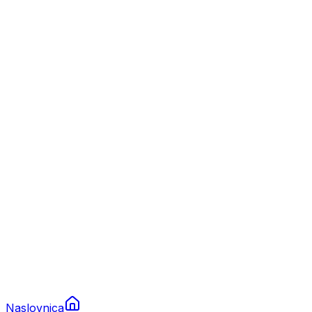
Nautika
Plovila
Charter
Prikolice za plovila
Brodski rezervni dijelovi
Nautička oprema
Brodski motori
Turizam
Apartmani
Sobe
Kuće za odmor
Aranžmani
Naslovnica