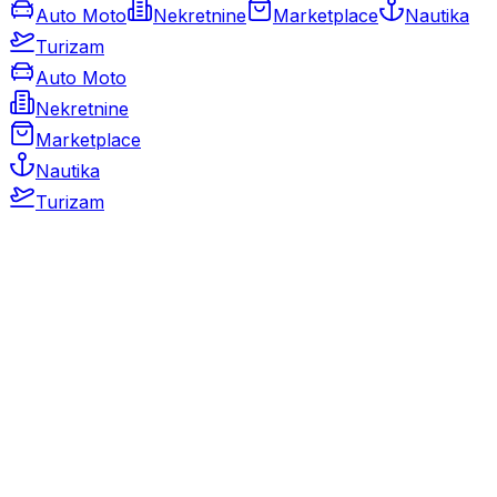
Auto Moto
Nekretnine
Marketplace
Nautika
Turizam
Auto Moto
Nekretnine
Marketplace
Nautika
Turizam
Auto Moto
Rabljeni automobili
Novi automobili
Motocikli / motori
Gospodarska vozila
Rezervni dijelovi i oprema
Kamperi i kamp prikolice