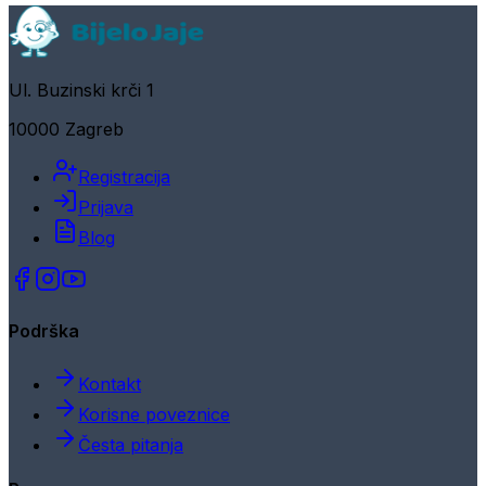
Ul. Buzinski krči 1
10000 Zagreb
Registracija
Prijava
Blog
Podrška
Kontakt
Korisne poveznice
Česta pitanja