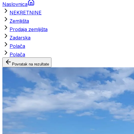
Naslovnica
NEKRETNINE
Zemljišta
Prodaja zemljišta
Zadarska
Polača
Polača
Povratak na rezultate