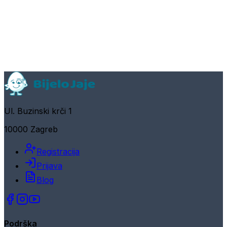
Ul. Buzinski krči 1
10000 Zagreb
Registracija
Prijava
Blog
Podrška