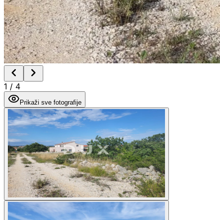
1
/
4
Prikaži sve fotografije