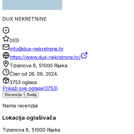
DUX NEKRETNINE
0
(
0
)
info@dux-nekretnine.hr
https://www.dux-nekretnine.hr/
Tizianova 8, 51000 Rijeka
Član od
26. 09. 2024.
3753
oglasa
Prikaži sve oglase
(
3753
)
Recenzije
Dodaj
Nema recenzija
Lokacija oglašivača
Tizianova 8, 51000 Rijeka