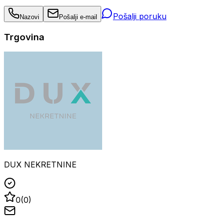
Pošalji poruku
Nazovi
Pošalji e-mail
Trgovina
DUX NEKRETNINE
0
(
0
)