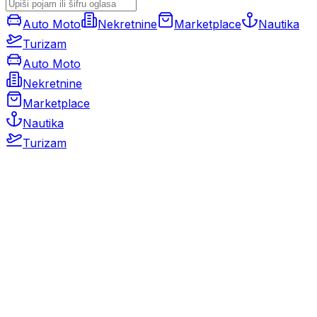
Auto Moto
Nekretnine
Marketplace
Nautika
Turizam
Auto Moto
Nekretnine
Marketplace
Nautika
Turizam
Auto Moto
Rabljeni automobili
Novi automobili
Motocikli / motori
Gospodarska vozila
Rezervni dijelovi i oprema
Kamperi i kamp prikolice