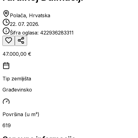
Polača, Hrvatska
22. 07. 2026.
Šifra oglasa:
422936283311
47.000,00 €
Tip zemljišta
Građevinsko
Površina (u m²)
619