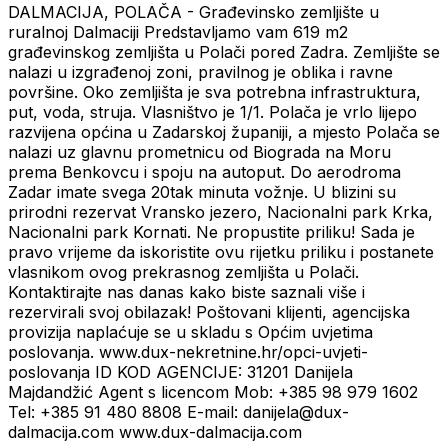
DALMACIJA, POLAČA - Građevinsko zemljište u
ruralnoj Dalmaciji Predstavljamo vam 619 m2
građevinskog zemljišta u Polači pored Zadra. Zemljište se
nalazi u izgrađenoj zoni, pravilnog je oblika i ravne
površine. Oko zemljišta je sva potrebna infrastruktura,
put, voda, struja. Vlasništvo je 1/1. Polača je vrlo lijepo
razvijena općina u Zadarskoj županiji, a mjesto Polača se
nalazi uz glavnu prometnicu od Biograda na Moru
prema Benkovcu i spoju na autoput. Do aerodroma
Zadar imate svega 20tak minuta vožnje. U blizini su
prirodni rezervat Vransko jezero, Nacionalni park Krka,
Nacionalni park Kornati. Ne propustite priliku! Sada je
pravo vrijeme da iskoristite ovu rijetku priliku i postanete
vlasnikom ovog prekrasnog zemljišta u Polači.
Kontaktirajte nas danas kako biste saznali više i
rezervirali svoj obilazak! Poštovani klijenti, agencijska
provizija naplaćuje se u skladu s Općim uvjetima
poslovanja. www.dux-nekretnine.hr/opci-uvjeti-
poslovanja ID KOD AGENCIJE: 31201 Danijela
Majdandžić Agent s licencom Mob: +385 98 979 1602
Tel: +385 91 480 8808 E-mail: danijela@dux-
dalmacija.com www.dux-dalmacija.com