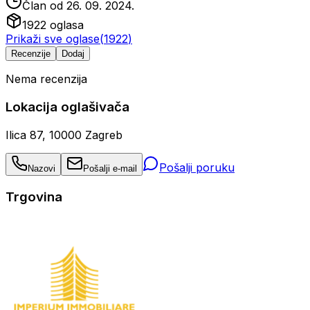
Član od
26. 09. 2024.
1922
oglasa
Prikaži sve oglase
(
1922
)
Recenzije
Dodaj
Nema recenzija
Lokacija oglašivača
Ilica 87, 10000 Zagreb
Pošalji poruku
Nazovi
Pošalji e-mail
Trgovina