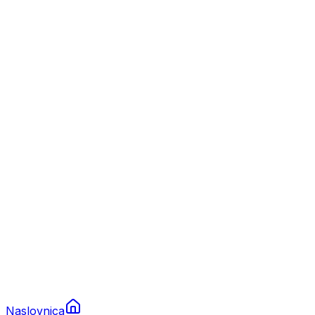
Nautika
Plovila
Charter
Prikolice za plovila
Brodski rezervni dijelovi
Nautička oprema
Brodski motori
Turizam
Apartmani
Sobe
Kuće za odmor
Aranžmani
Naslovnica