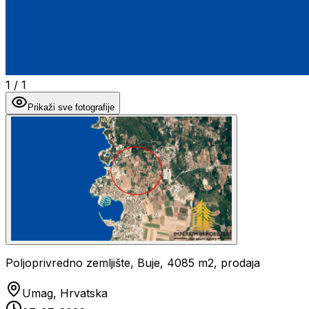
1
/
1
Prikaži sve fotografije
Poljoprivredno zemljište, Buje, 4085 m2, prodaja
Umag, Hrvatska