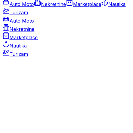
Auto Moto
Nekretnine
Marketplace
Nautika
Turizam
Auto Moto
Nekretnine
Marketplace
Nautika
Turizam
Auto Moto
Rabljeni automobili
Novi automobili
Motocikli / motori
Gospodarska vozila
Rezervni dijelovi i oprema
Kamperi i kamp prikolice