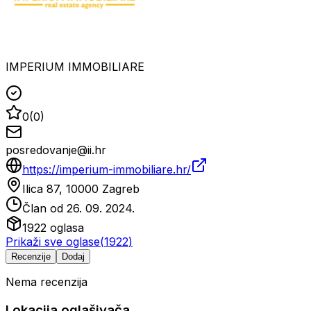
IMPERIUM IMMOBILIARE
0
(
0
)
posredovanje@ii.hr
https://imperium-immobiliare.hr/
Ilica 87, 10000 Zagreb
Član od
26. 09. 2024.
1922
oglasa
Prikaži sve oglase
(
1922
)
Recenzije
Dodaj
Nema recenzija
Lokacija oglašivača