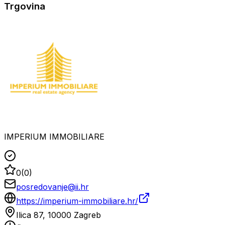
Trgovina
IMPERIUM IMMOBILIARE
0
(
0
)
posredovanje@ii.hr
https://imperium-immobiliare.hr/
Ilica 87, 10000 Zagreb