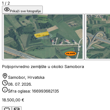
1
/
2
Prikaži sve fotografije
Poljoprivredno zemljište u okolici Samobora
Samobor, Hrvatska
08. 07. 2026.
Šifra oglasa:
166993682135
18.500,00 €