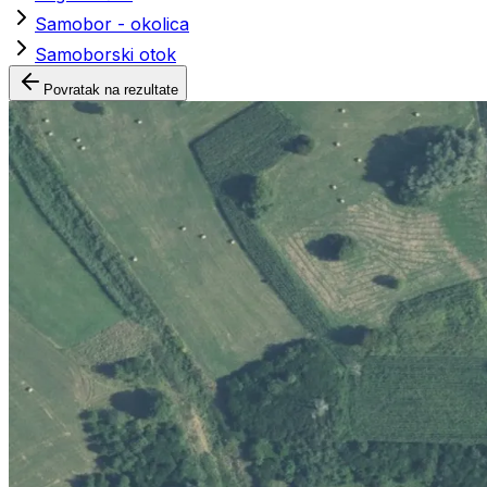
Samobor - okolica
Samoborski otok
Povratak na rezultate