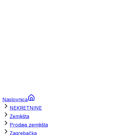
Prikolice za plovila
Brodski rezervni dijelovi
Nautička oprema
Brodski motori
Turizam
Apartmani
Sobe
Kuće za odmor
Aranžmani
Naslovnica
NEKRETNINE
Zemljišta
Prodaja zemljišta
Zagrebačka