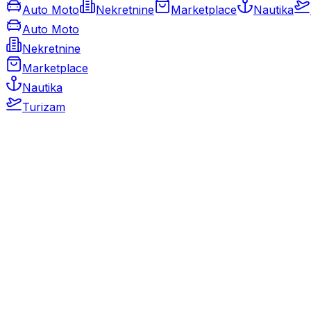
Auto Moto
Nekretnine
Marketplace
Nautika
Auto Moto
Nekretnine
Marketplace
Nautika
Turizam
Auto Moto
Rabljeni automobili
Novi automobili
Motocikli / motori
Gospodarska vozila
Rezervni dijelovi i oprema
Kamperi i kamp prikolice
Oldtimeri