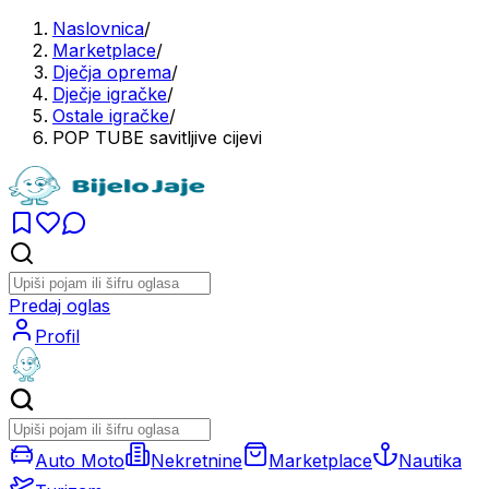
Naslovnica
/
Marketplace
/
Dječja oprema
/
Dječje igračke
/
Ostale igračke
/
POP TUBE savitljive cijevi
Predaj oglas
Profil
Auto Moto
Nekretnine
Marketplace
Nautika