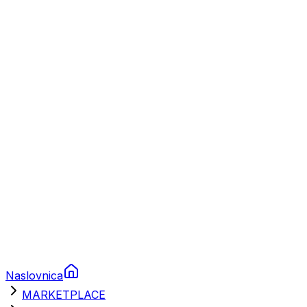
Plovila
Charter
Prikolice za plovila
Brodski rezervni dijelovi
Nautička oprema
Brodski motori
Turizam
Apartmani
Sobe
Kuće za odmor
Aranžmani
Naslovnica
MARKETPLACE