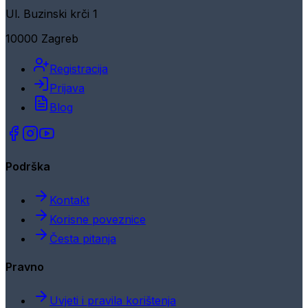
Ul. Buzinski krči 1
10000 Zagreb
Registracija
Prijava
Blog
Podrška
Kontakt
Korisne poveznice
Česta pitanja
Pravno
Uvjeti i pravila korištenja