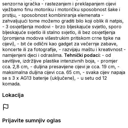
senzorna igračka - rastezanjem i preklapanjem cijevi
vježbamo finu motoriku i motoričku sposobnost šake i
prstiju, - sposobnost kombiniranja elemenata -
zahvaljujući tome možemo graditi bilo koji oblik ili natpis,
- 3 osvjetljenja modovi - brzo bljeskajuće svjetlo, sporo
bljeskajuće svjetlo ili stalno svjetlo, ili bez osvjetljenja
(promjena modova višestrukim pritiskom crne tipke na
cijevi), - bit će odlični kao gadget za večernje zabave,
koncerte ili za fotografije, - razvijaju maštu i kreativnost -
namijenjeni djeci i odraslima.
Tehnički podaci:
- od
savitljive, izdržljive plastike intenzivnih boja, - promjer
cca. 2,8 cm, - duljina presavijene cijevi je cca. 19 cm, -
maksimalna duljina cijevi cca. 65 cm, - svaka cijev napaja
se s 3 x AG13 baterije (uključene), - u setu od 12
komada.
Lokacija
Prijavite sumnjiv oglas