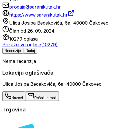
prodaja@sarenikutak.hr
https://www.sarenikutak.hr
Ulica Josipa Bedekovića, 6a, 40000 Čakovec
Član od
26. 09. 2024.
10279
oglasa
Prikaži sve oglase
(
10279
)
Recenzije
Dodaj
Nema recenzija
Lokacija oglašivača
Ulica Josipa Bedekovića, 6a, 40000 Čakovec
Nazovi
Pošalji e-mail
Trgovina