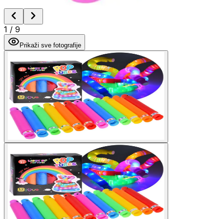
1
/
9
Prikaži sve fotografije