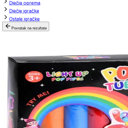
Dječja oprema
Dječje igračke
Ostale igračke
Povratak na rezultate