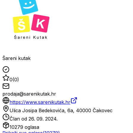
Šareni kutak
0
(
0
)
prodaja@sarenikutak.hr
https://www.sarenikutak.hr
Ulica Josipa Bedekovića, 6a, 40000 Čakovec
Član od
26. 09. 2024.
10279
oglasa
Prikaži sve oglase
(
10279
)