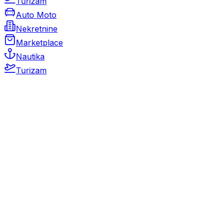
Turizam
Auto Moto
Nekretnine
Marketplace
Nautika
Turizam
Auto Moto
Rabljeni automobili
Novi automobili
Motocikli / motori
Gospodarska vozila
Rezervni dijelovi i oprema
Kamperi i kamp prikolice
Oldtimeri
Karambolirani automobili