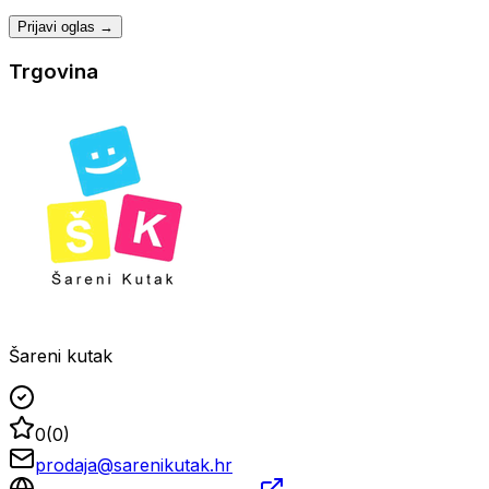
Prijavi oglas →
Trgovina
Šareni kutak
0
(
0
)
prodaja@sarenikutak.hr