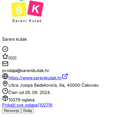
Šareni kutak
0
(
0
)
prodaja@sarenikutak.hr
https://www.sarenikutak.hr
Ulica Josipa Bedekovića, 6a, 40000 Čakovec
Član od
26. 09. 2024.
10279
oglasa
Prikaži sve oglase
(
10279
)
Recenzije
Dodaj