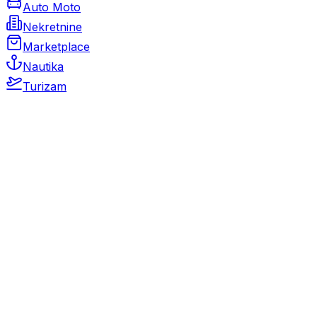
Auto Moto
Nekretnine
Marketplace
Nautika
Turizam
Auto Moto
Rabljeni automobili
Novi automobili
Motocikli / motori
Gospodarska vozila
Rezervni dijelovi i oprema
Kamperi i kamp prikolice
Oldtimeri
Karambolirani automobili