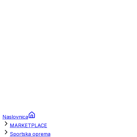
Plovila
Charter
Prikolice za plovila
Brodski rezervni dijelovi
Nautička oprema
Brodski motori
Turizam
Apartmani
Sobe
Kuće za odmor
Aranžmani
Naslovnica
MARKETPLACE
Sportska oprema