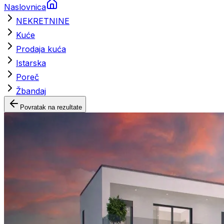
Naslovnica
NEKRETNINE
Kuće
Prodaja kuća
Istarska
Poreč
Žbandaj
Povratak na rezultate