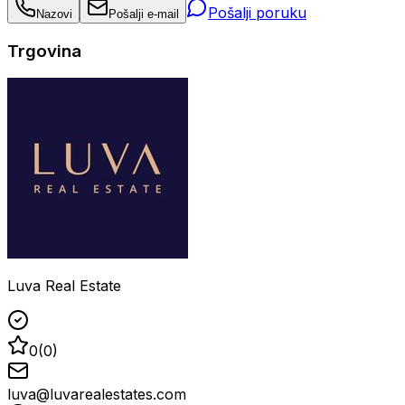
Pošalji poruku
Nazovi
Pošalji e-mail
Trgovina
Luva Real Estate
0
(
0
)
luva@luvarealestates.com