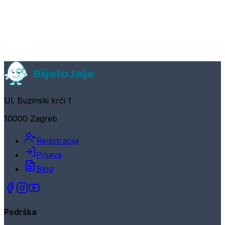
Ul. Buzinski krči 1
10000 Zagreb
Registracija
Prijava
Blog
Podrška