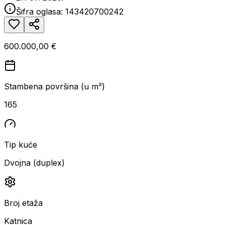
Šifra oglasa:
143420700242
600.000,00 €
Stambena površina (u m²)
165
Tip kuće
Dvojna (duplex)
Broj etaža
Katnica