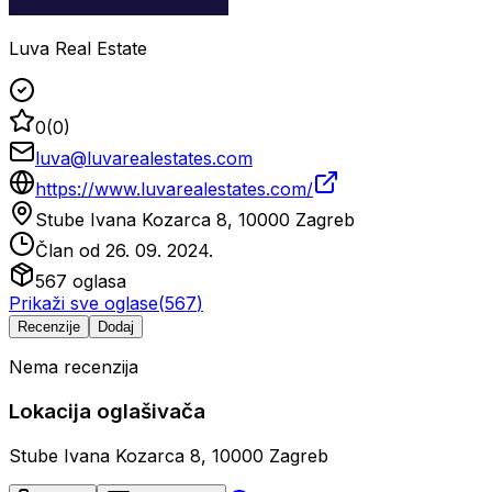
Luva Real Estate
0
(
0
)
luva@luvarealestates.com
https://www.luvarealestates.com/
Stube Ivana Kozarca 8, 10000 Zagreb
Član od
26. 09. 2024.
567
oglasa
Prikaži sve oglase
(
567
)
Recenzije
Dodaj
Nema recenzija
Lokacija oglašivača
Stube Ivana Kozarca 8, 10000 Zagreb