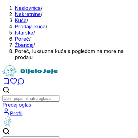
Naslovnica
/
Nekretnine
/
Kuće
/
Prodaja kuća
/
Istarska
/
Poreč
/
Žbandaj
/
Poreč, luksuzna kuća s pogledom na more na
prodaju
Predaj oglas
Profil