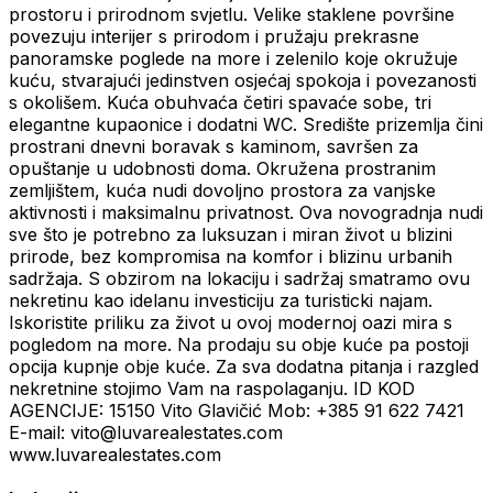
prostoru i prirodnom svjetlu. Velike staklene površine
povezuju interijer s prirodom i pružaju prekrasne
panoramske poglede na more i zelenilo koje okružuje
kuću, stvarajući jedinstven osjećaj spokoja i povezanosti
s okolišem. Kuća obuhvaća četiri spavaće sobe, tri
elegantne kupaonice i dodatni WC. Središte prizemlja čini
prostrani dnevni boravak s kaminom, savršen za
opuštanje u udobnosti doma. Okružena prostranim
zemljištem, kuća nudi dovoljno prostora za vanjske
aktivnosti i maksimalnu privatnost. Ova novogradnja nudi
sve što je potrebno za luksuzan i miran život u blizini
prirode, bez kompromisa na komfor i blizinu urbanih
sadržaja. S obzirom na lokaciju i sadržaj smatramo ovu
nekretinu kao idelanu investiciju za turisticki najam.
Iskoristite priliku za život u ovoj modernoj oazi mira s
pogledom na more. Na prodaju su obje kuće pa postoji
opcija kupnje obje kuće. Za sva dodatna pitanja i razgled
nekretnine stojimo Vam na raspolaganju. ID KOD
AGENCIJE: 15150 Vito Glavičić Mob: +385 91 622 7421
E-mail: vito@luvarealestates.com
www.luvarealestates.com