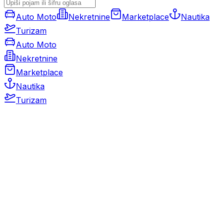
Auto Moto
Nekretnine
Marketplace
Nautika
Turizam
Auto Moto
Nekretnine
Marketplace
Nautika
Turizam
Auto Moto
Rabljeni automobili
Novi automobili
Motocikli / motori
Gospodarska vozila
Rezervni dijelovi i oprema
Kamperi i kamp prikolice