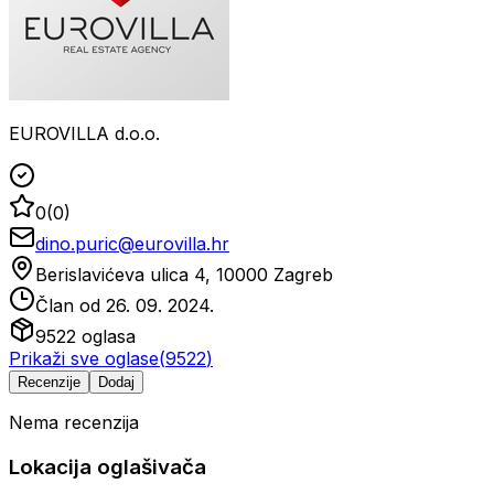
EUROVILLA d.o.o.
0
(
0
)
dino.puric@eurovilla.hr
Berislavićeva ulica 4, 10000 Zagreb
Član od
26. 09. 2024.
9522
oglasa
Prikaži sve oglase
(
9522
)
Recenzije
Dodaj
Nema recenzija
Lokacija oglašivača