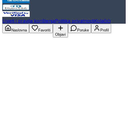
Uvjeti i pravila korištenja
Politika privatnosti
Kolačići
Naslovna
Favoriti
Poruke
Profil
Objavi