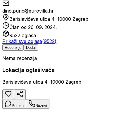
dino.puric@eurovilla.hr
Berislavićeva ulica 4, 10000 Zagreb
Član od
26. 09. 2024.
9522
oglasa
Prikaži sve oglase
(
9522
)
Recenzije
Dodaj
Nema recenzija
Lokacija oglašivača
Berislavićeva ulica 4, 10000 Zagreb
Poruka
Nazovi