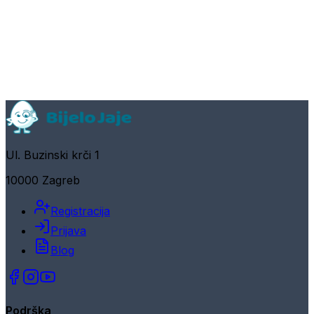
Ul. Buzinski krči 1
10000 Zagreb
Registracija
Prijava
Blog
Podrška