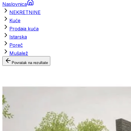
Naslovnica
NEKRETNINE
Kuće
Prodaja kuća
Istarska
Poreč
Mušalež
Povratak na rezultate