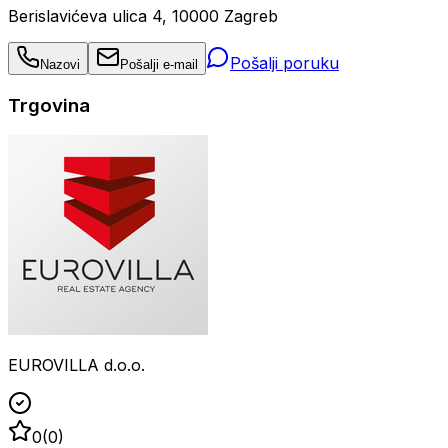
Berislavićeva ulica 4, 10000 Zagreb
Pošalji poruku
Nazovi
Pošalji e-mail
Trgovina
EUROVILLA d.o.o.
0
(
0
)