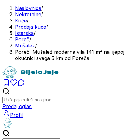
Naslovnica
/
Nekretnine
/
Kuće
/
Prodaja kuća
/
Istarska
/
Poreč
/
Mušalež
/
Poreč, Mušalež moderna vila 141 m² na lijepoj
okućnici svega 5 km od Poreča
Predaj oglas
Profil