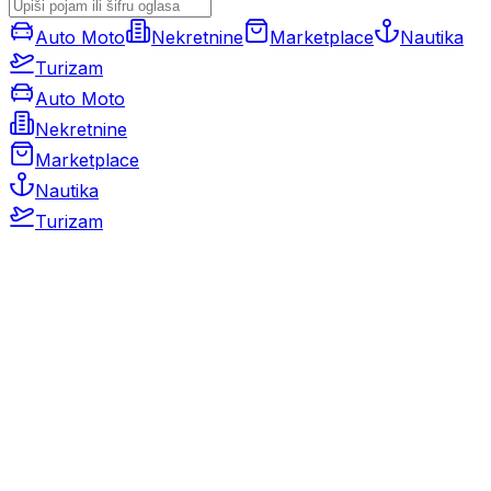
Auto Moto
Nekretnine
Marketplace
Nautika
Turizam
Auto Moto
Nekretnine
Marketplace
Nautika
Turizam
Auto Moto
Rabljeni automobili
Novi automobili
Motocikli / motori
Gospodarska vozila
Rezervni dijelovi i oprema
Kamperi i kamp prikolice