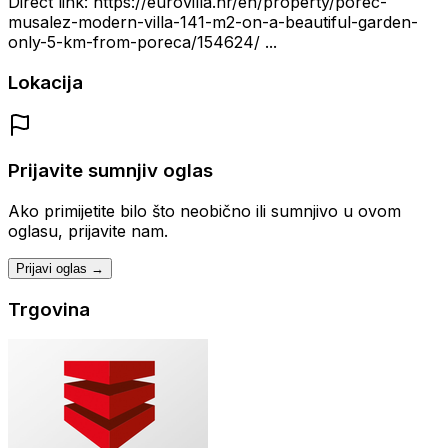
Direct link: https://eurovilla.hr/en/property/porec-
musalez-modern-villa-141-m2-on-a-beautiful-garden-
only-5-km-from-poreca/154624/ ...
Lokacija
Prijavite sumnjiv oglas
Ako primijetite bilo što neobično ili sumnjivo u ovom
oglasu, prijavite nam.
Prijavi oglas →
Trgovina