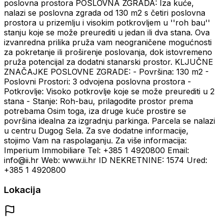
poslovna prostora POSLOVNA ZGRADA: Iza kuće,
nalazi se poslovna zgrada od 130 m2 s četiri poslovna
prostora u prizemlju i visokim potkrovljem u ''roh bau''
stanju koje se može preurediti u jedan ili dva stana. Ova
izvanredna prilika pruža vam neograničene mogućnosti
za pokretanje ili proširenje poslovanja, dok istovremeno
pruža potencijal za dodatni stanarski prostor. KLJUČNE
ZNAČAJKE POSLOVNE ZGRADE: - Površina: 130 m2 -
Poslovni Prostori: 3 odvojena poslovna prostora -
Potkrovlje: Visoko potkrovlje koje se može preurediti u 2
stana - Stanje: Roh-bau, prilagodite prostor prema
potrebama Osim toga, iza druge kuće prostire se
površina idealna za izgradnju parkinga. Parcela se nalazi
u centru Dugog Sela. Za sve dodatne informacije,
stojimo Vam na raspolaganju. Za više informacija:
Imperium Immobiliare Tel: +385 1 4920800 Email:
info@ii.hr Web: www.ii.hr ID NEKRETNINE: 1574 Ured:
+385 1 4920800
Lokacija