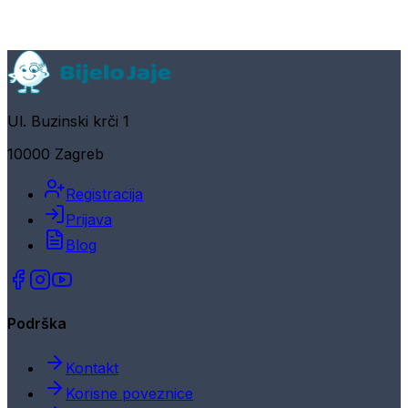
Ul. Buzinski krči 1
10000 Zagreb
Registracija
Prijava
Blog
Podrška
Kontakt
Korisne poveznice