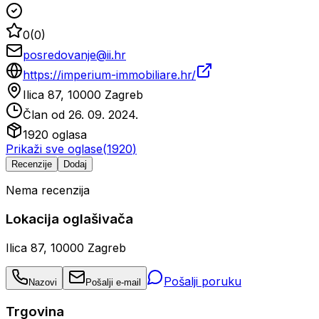
0
(
0
)
posredovanje@ii.hr
https://imperium-immobiliare.hr/
Ilica 87, 10000 Zagreb
Član od
26. 09. 2024.
1920
oglasa
Prikaži sve oglase
(
1920
)
Recenzije
Dodaj
Nema recenzija
Lokacija oglašivača
Ilica 87, 10000 Zagreb
Pošalji poruku
Nazovi
Pošalji e-mail
Trgovina