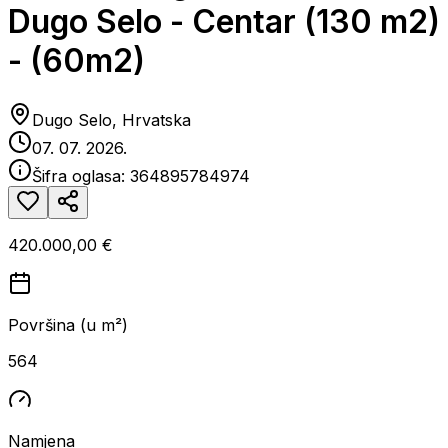
Dugo Selo - Centar (130 m2)
- (60m2)
Dugo Selo, Hrvatska
07. 07. 2026.
Šifra oglasa:
364895784974
420.000,00 €
Površina (u m²)
564
Namjena