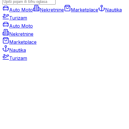
Auto Moto
Nekretnine
Marketplace
Nautika
Turizam
Auto Moto
Nekretnine
Marketplace
Nautika
Turizam
Auto Moto
Rabljeni automobili
Novi automobili
Motocikli / motori
Gospodarska vozila
Rezervni dijelovi i oprema
Kamperi i kamp prikolice