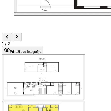
1
/
2
Prikaži sve fotografije