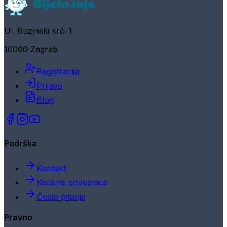
Ul. Buzinski krči 1
10000 Zagreb
Registracija
Prijava
Blog
Podrška
Kontakt
Korisne poveznice
Česta pitanja
Pravno