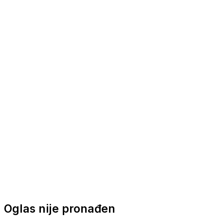
Nautička oprema
Brodski motori
Turizam
Apartmani
Sobe
Kuće za odmor
Aranžmani
Oglas nije pronađen