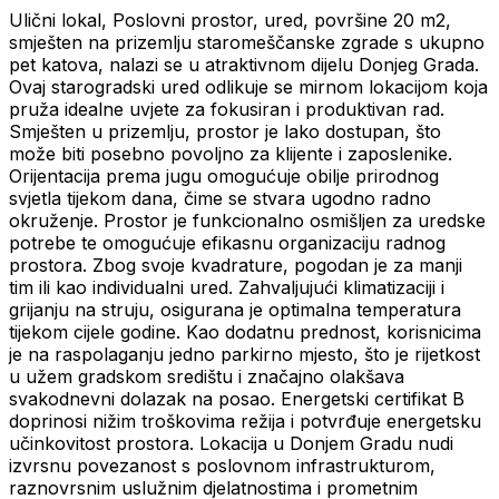
Ulični lokal, Poslovni prostor, ured, površine 20 m2,
smješten na prizemlju staromeščanske zgrade s ukupno
pet katova, nalazi se u atraktivnom dijelu Donjeg Grada.
Ovaj starogradski ured odlikuje se mirnom lokacijom koja
pruža idealne uvjete za fokusiran i produktivan rad.
Smješten u prizemlju, prostor je lako dostupan, što
može biti posebno povoljno za klijente i zaposlenike.
Orijentacija prema jugu omogućuje obilje prirodnog
svjetla tijekom dana, čime se stvara ugodno radno
okruženje. Prostor je funkcionalno osmišljen za uredske
potrebe te omogućuje efikasnu organizaciju radnog
prostora. Zbog svoje kvadrature, pogodan je za manji
tim ili kao individualni ured. Zahvaljujući klimatizaciji i
grijanju na struju, osigurana je optimalna temperatura
tijekom cijele godine. Kao dodatnu prednost, korisnicima
je na raspolaganju jedno parkirno mjesto, što je rijetkost
u užem gradskom središtu i značajno olakšava
svakodnevni dolazak na posao. Energetski certifikat B
doprinosi nižim troškovima režija i potvrđuje energetsku
učinkovitost prostora. Lokacija u Donjem Gradu nudi
izvrsnu povezanost s poslovnom infrastrukturom,
raznovrsnim uslužnim djelatnostima i prometnim