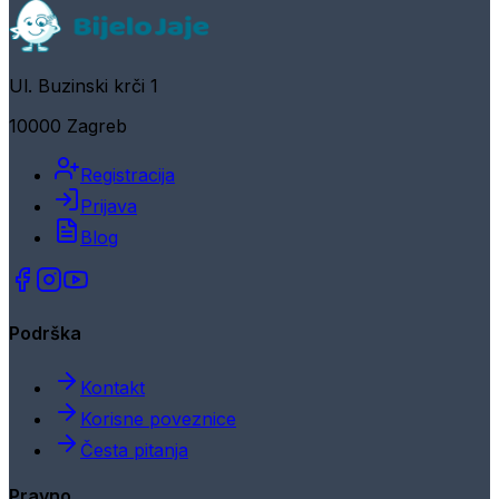
Ul. Buzinski krči 1
10000 Zagreb
Registracija
Prijava
Blog
Podrška
Kontakt
Korisne poveznice
Česta pitanja
Pravno