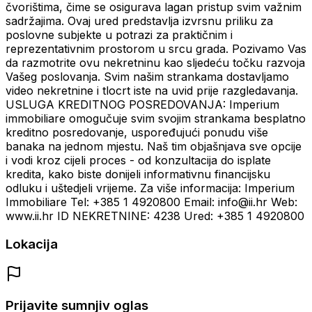
čvorištima, čime se osigurava lagan pristup svim važnim
sadržajima. Ovaj ured predstavlja izvrsnu priliku za
poslovne subjekte u potrazi za praktičnim i
reprezentativnim prostorom u srcu grada. Pozivamo Vas
da razmotrite ovu nekretninu kao sljedeću točku razvoja
Vašeg poslovanja. Svim našim strankama dostavljamo
video nekretnine i tlocrt iste na uvid prije razgledavanja.
USLUGA KREDITNOG POSREDOVANJA: Imperium
immobiliare omogučuje svim svojim strankama besplatno
kreditno posredovanje, uspoređujući ponudu više
banaka na jednom mjestu. Naš tim objašnjava sve opcije
i vodi kroz cijeli proces - od konzultacija do isplate
kredita, kako biste donijeli informativnu financijsku
odluku i uštedjeli vrijeme. Za više informacija: Imperium
Immobiliare Tel: +385 1 4920800 Email: info@ii.hr Web:
www.ii.hr ID NEKRETNINE: 4238 Ured: +385 1 4920800
Lokacija
Prijavite sumnjiv oglas