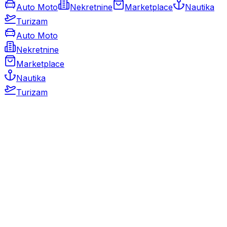
Auto Moto
Nekretnine
Marketplace
Nautika
Turizam
Auto Moto
Nekretnine
Marketplace
Nautika
Turizam
Auto Moto
Rabljeni automobili
Novi automobili
Motocikli / motori
Gospodarska vozila
Rezervni dijelovi i oprema
Kamperi i kamp prikolice