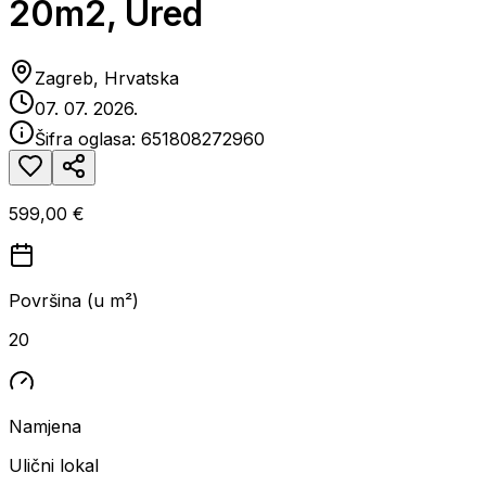
20m2, Ured
Zagreb, Hrvatska
07. 07. 2026.
Šifra oglasa:
651808272960
599,00 €
Površina (u m²)
20
Namjena
Ulični lokal