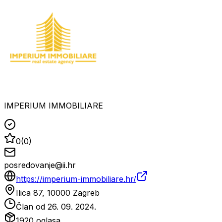
IMPERIUM IMMOBILIARE
0
(
0
)
posredovanje@ii.hr
https://imperium-immobiliare.hr/
Ilica 87, 10000 Zagreb
Član od
26. 09. 2024.
1920
oglasa