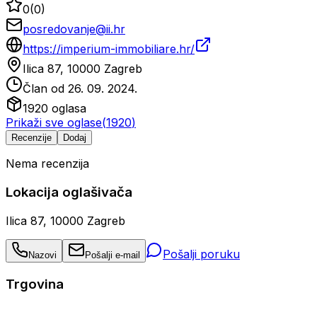
0
(
0
)
posredovanje@ii.hr
https://imperium-immobiliare.hr/
Ilica 87, 10000 Zagreb
Član od
26. 09. 2024.
1920
oglasa
Prikaži sve oglase
(
1920
)
Recenzije
Dodaj
Nema recenzija
Lokacija oglašivača
Ilica 87, 10000 Zagreb
Pošalji poruku
Nazovi
Pošalji e-mail
Trgovina