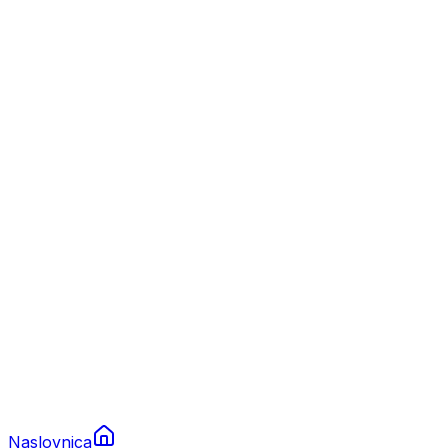
Nautika
Plovila
Charter
Prikolice za plovila
Brodski rezervni dijelovi
Nautička oprema
Brodski motori
Turizam
Apartmani
Sobe
Kuće za odmor
Aranžmani
Naslovnica