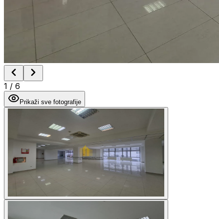
1
/
6
Prikaži sve fotografije