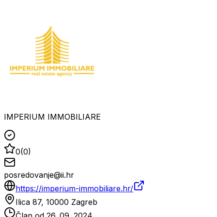
IMPERIUM IMMOBILIARE
0
(
0
)
posredovanje@ii.hr
https://imperium-immobiliare.hr/
Ilica 87, 10000 Zagreb
Član od
26. 09. 2024.