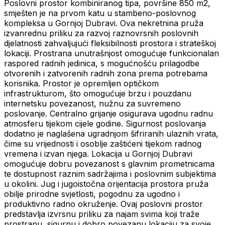
Poslovni prostor kombiniranog tipa, površine 850 m2,
smješten je na prvom katu u stambeno-poslovnog
kompleksa u Gornjoj Dubravi. Ova nekretnina pruža
izvanrednu priliku za razvoj raznovrsnih poslovnih
djelatnosti zahvaljujući fleksibilnosti prostora i strateškoj
lokaciji. Prostrana unutrašnjost omogućuje funkcionalan
raspored radnih jedinica, s mogućnošću prilagodbe
otvorenih i zatvorenih radnih zona prema potrebama
korisnika. Prostor je opremljen optičkom
infrastrukturom, što omogućuje brzu i pouzdanu
internetsku povezanost, nužnu za suvremeno
poslovanje. Centralno grijanje osigurava ugodnu radnu
atmosferu tijekom cijele godine. Sigurnost poslovanja
dodatno je naglašena ugradnjom šifriranih ulaznih vrata,
čime su vrijednosti i osoblje zaštićeni tijekom radnog
vremena i izvan njega. Lokacija u Gornjoj Dubravi
omogućuje dobru povezanost s glavnim prometnicama
te dostupnost raznim sadržajima i poslovnim subjektima
u okolini. Jug i jugoistočna orijentacija prostora pruža
obilje prirodne svjetlosti, pogodnu za ugodno i
produktivno radno okruženje. Ovaj poslovni prostor
predstavlja izvrsnu priliku za najam svima koji traže
prostranu, sigurnu i dobro povezanu lokaciju za svoje