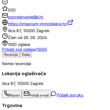
0
(
0
)
posredovanje@ii.hr
https://imperium-immobiliare.hr/
Ilica 87, 10000 Zagreb
Član od
26. 09. 2024.
1920
oglasa
Prikaži sve oglase
(
1920
)
Recenzije
Dodaj
Nema recenzija
Lokacija oglašivača
Ilica 87, 10000 Zagreb
Pošalji poruku
Nazovi
Pošalji e-mail
Trgovina