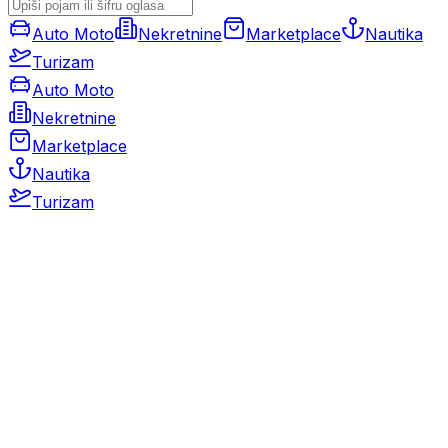
Auto Moto
Nekretnine
Marketplace
Nautika
Turizam
Auto Moto
Nekretnine
Marketplace
Nautika
Turizam
Auto Moto
Rabljeni automobili
Novi automobili
Motocikli / motori
Gospodarska vozila
Rezervni dijelovi i oprema
Kamperi i kamp prikolice