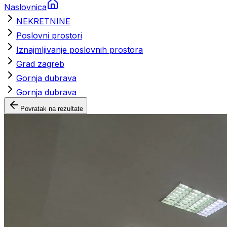
Naslovnica
NEKRETNINE
Poslovni prostori
Iznajmljivanje poslovnih prostora
Grad zagreb
Gornja dubrava
Gornja dubrava
Povratak na rezultate