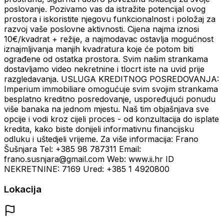
poslovanje. Pozivamo vas da istražite potencijal ovog
prostora i iskoristite njegovu funkcionalnost i položaj za
razvoj vaše poslovne aktivnosti. Cijena najma iznosi
10€/kvadrat + režije, a najmodavac ostavlja mogućnost
iznajmljivanja manjih kvadratura koje će potom biti
ograđene od ostatka prostora. Svim našim strankama
dostavljamo video nekretnine i tlocrt iste na uvid prije
razgledavanja. USLUGA KREDITNOG POSREDOVANJA:
Imperium immobiliare omogućuje svim svojim strankama
besplatno kreditno posredovanje, uspoređujući ponudu
više banaka na jednom mjestu. Naš tim objašnjava sve
opcije i vodi kroz cijeli proces - od konzultacija do isplate
kredita, kako biste donijeli informativnu financijsku
odluku i uštedjeli vrijeme. Za više informacija: Frano
Šušnjara Tel: +385 98 787311 Email:
frano.susnjara@gmail.com Web: www.ii.hr ID
NEKRETNINE: 7169 Ured: +385 1 4920800
Lokacija