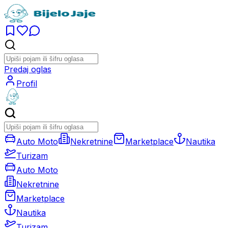
Predaj oglas
Profil
Auto Moto
Nekretnine
Marketplace
Nautika
Turizam
Auto Moto
Nekretnine
Marketplace
Nautika
Turizam