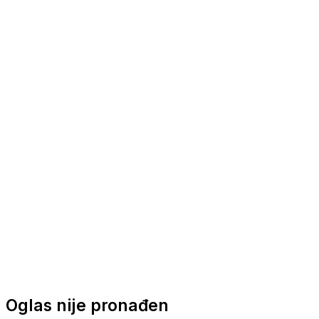
Nautička oprema
Brodski motori
Turizam
Apartmani
Sobe
Kuće za odmor
Aranžmani
Oglas nije pronađen