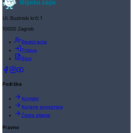
Ul. Buzinski krči 1
10000 Zagreb
Registracija
Prijava
Blog
Podrška
Kontakt
Korisne poveznice
Česta pitanja
Pravno