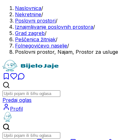
Naslovnica
/
Nekretnine
/
Poslovni prostori
/
Iznajmljivanje poslovnih prostora
/
Grad zagreb
/
Peščenica žitnjak
/
Folnegovićevo naselje
/
Poslovni prostor, Najam, Prostor za usluge
Predaj oglas
Profil