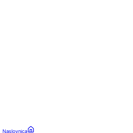
Nautika
Plovila
Charter
Prikolice za plovila
Brodski rezervni dijelovi
Nautička oprema
Brodski motori
Turizam
Apartmani
Sobe
Kuće za odmor
Aranžmani
Naslovnica