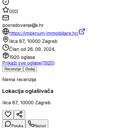
0
(
0
)
posredovanje@ii.hr
https://imperium-immobiliare.hr/
Ilica 87, 10000 Zagreb
Član od
26. 09. 2024.
1920
oglasa
Prikaži sve oglase
(
1920
)
Recenzije
Dodaj
Nema recenzija
Lokacija oglašivača
Ilica 87, 10000 Zagreb
Poruka
Nazovi