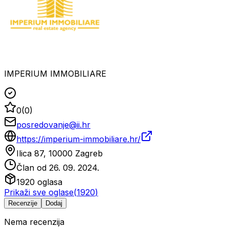
IMPERIUM IMMOBILIARE
0
(
0
)
posredovanje@ii.hr
https://imperium-immobiliare.hr/
Ilica 87, 10000 Zagreb
Član od
26. 09. 2024.
1920
oglasa
Prikaži sve oglase
(
1920
)
Recenzije
Dodaj
Nema recenzija