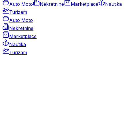
Auto Moto
Nekretnine
Marketplace
Nautika
Turizam
Auto Moto
Nekretnine
Marketplace
Nautika
Turizam
Auto Moto
Rabljeni automobili
Novi automobili
Motocikli / motori
Gospodarska vozila
Rezervni dijelovi i oprema
Kamperi i kamp prikolice