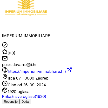
IMPERIUM IMMOBILIARE
0
(
0
)
posredovanje@ii.hr
https://imperium-immobiliare.hr/
Ilica 87, 10000 Zagreb
Član od
26. 09. 2024.
1920
oglasa
Prikaži sve oglase
(
1920
)
Recenzije
Dodaj