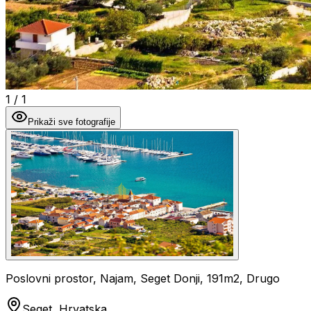
1
/
1
Prikaži sve fotografije
Poslovni prostor, Najam, Seget Donji, 191m2, Drugo
Seget, Hrvatska