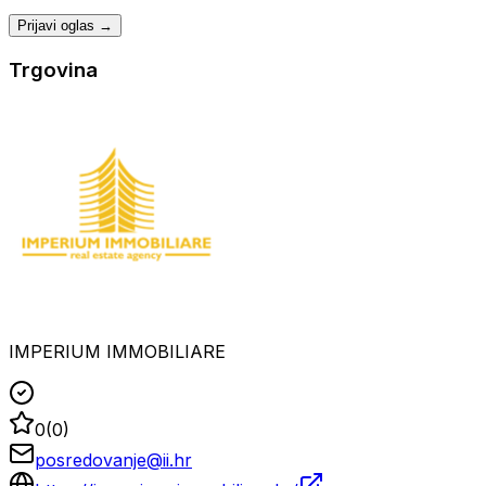
Prijavi oglas →
Trgovina
IMPERIUM IMMOBILIARE
0
(
0
)
posredovanje@ii.hr