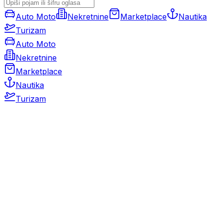
Auto Moto
Nekretnine
Marketplace
Nautika
Turizam
Auto Moto
Nekretnine
Marketplace
Nautika
Turizam
Auto Moto
Rabljeni automobili
Novi automobili
Motocikli / motori
Gospodarska vozila
Rezervni dijelovi i oprema
Kamperi i kamp prikolice