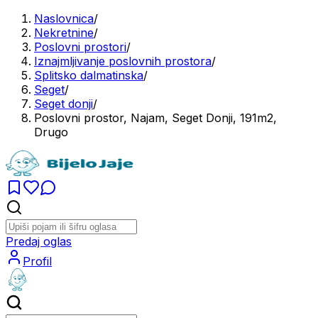
Naslovnica
/
Nekretnine
/
Poslovni prostori
/
Iznajmljivanje poslovnih prostora
/
Splitsko dalmatinska
/
Seget
/
Seget donji
/
Poslovni prostor, Najam, Seget Donji, 191m2,
Drugo
Predaj oglas
Profil