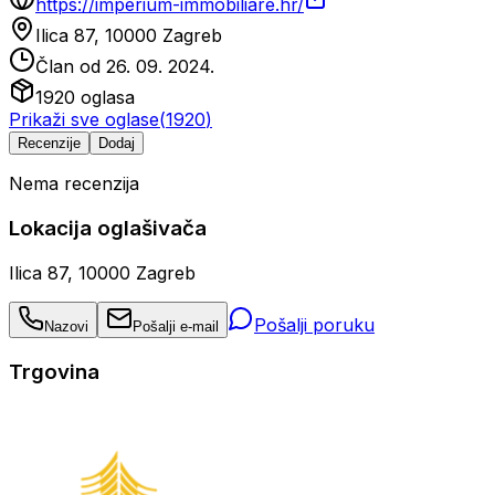
https://imperium-immobiliare.hr/
Ilica 87, 10000 Zagreb
Član od
26. 09. 2024.
1920
oglasa
Prikaži sve oglase
(
1920
)
Recenzije
Dodaj
Nema recenzija
Lokacija oglašivača
Ilica 87, 10000 Zagreb
Pošalji poruku
Nazovi
Pošalji e-mail
Trgovina