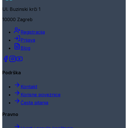
Ul. Buzinski krči 1
10000 Zagreb
Registracija
Prijava
Blog
Podrška
Kontakt
Korisne poveznice
Česta pitanja
Pravno