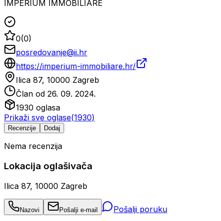
IMPERIUM IMMOBILIARE
0
(
0
)
posredovanje@ii.hr
https://imperium-immobiliare.hr/
Ilica 87, 10000 Zagreb
Član od
26. 09. 2024.
1930
oglasa
Prikaži sve oglase
(
1930
)
Recenzije
Dodaj
Nema recenzija
Lokacija oglašivača
Ilica 87, 10000 Zagreb
Pošalji poruku
Nazovi
Pošalji e-mail