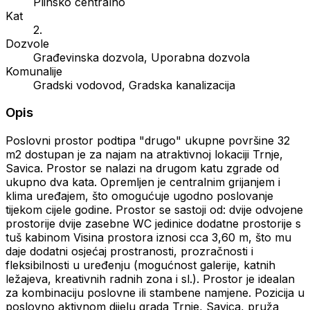
Plinsko centralno
Kat
2.
Dozvole
Građevinska dozvola, Uporabna dozvola
Komunalije
Gradski vodovod, Gradska kanalizacija
Opis
Poslovni prostor podtipa "drugo" ukupne površine 32
m2 dostupan je za najam na atraktivnoj lokaciji Trnje,
Savica. Prostor se nalazi na drugom katu zgrade od
ukupno dva kata. Opremljen je centralnim grijanjem i
klima uređajem, što omogućuje ugodno poslovanje
tijekom cijele godine. Prostor se sastoji od: dvije odvojene
prostorije dvije zasebne WC jedinice dodatne prostorije s
tuš kabinom Visina prostora iznosi cca 3,60 m, što mu
daje dodatni osjećaj prostranosti, prozračnosti i
fleksibilnosti u uređenju (mogućnost galerije, katnih
ležajeva, kreativnih radnih zona i sl.). Prostor je idealan
za kombinaciju poslovne ili stambene namjene. Pozicija u
poslovno aktivnom dijelu grada Trnje, Savica, pruža