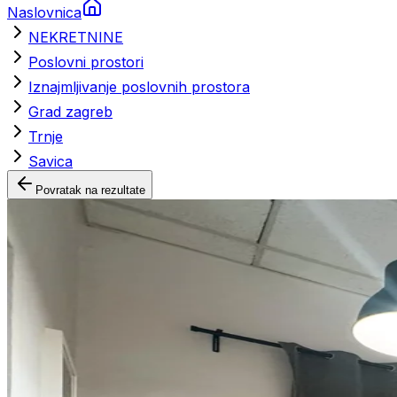
Naslovnica
NEKRETNINE
Poslovni prostori
Iznajmljivanje poslovnih prostora
Grad zagreb
Trnje
Savica
Povratak na rezultate