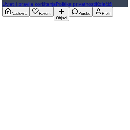
Uvjeti i pravila korištenja
Politika privatnosti
Kolačići
Naslovna
Favoriti
Poruke
Profil
Objavi