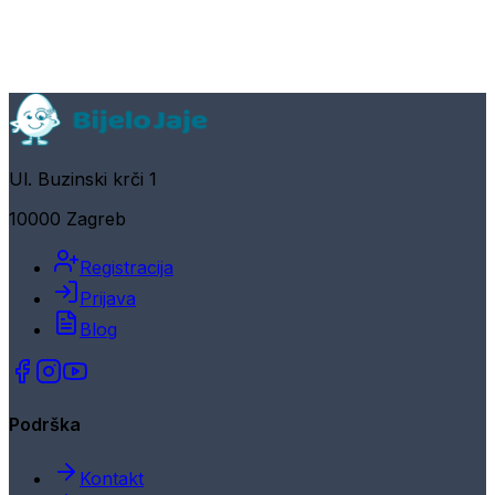
Ul. Buzinski krči 1
10000 Zagreb
Registracija
Prijava
Blog
Podrška
Kontakt