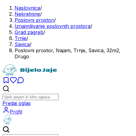
Naslovnica
/
Nekretnine
/
Poslovni prostori
/
Iznajmljivanje poslovnih prostora
/
Grad zagreb
/
Trnje
/
Savica
/
Poslovni prostor, Najam, Trnje, Savica, 32m2,
Drugo
Predaj oglas
Profil