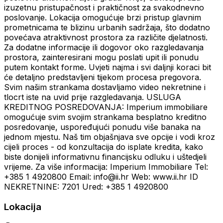
izuzetnu pristupačnost i praktičnost za svakodnevno
poslovanje. Lokacija omogućuje brzi pristup glavnim
prometnicama te blizinu urbanih sadržaja, što dodatno
povećava atraktivnost prostora za različite djelatnosti.
Za dodatne informacije ili dogovor oko razgledavanja
prostora, zainteresirani mogu poslati upit ili ponudu
putem kontakt forme. Uvjeti najma i svi daljnji koraci bit
će detaljno predstavljeni tijekom procesa pregovora.
Svim našim strankama dostavljamo video nekretnine i
tlocrt iste na uvid prije razgledavanja. USLUGA
KREDITNOG POSREDOVANJA: Imperium immobiliare
omogućuje svim svojim strankama besplatno kreditno
posredovanje, uspoređujući ponudu više banaka na
jednom mjestu. Naš tim objašnjava sve opcije i vodi kroz
cijeli proces - od konzultacija do isplate kredita, kako
biste donijeli informativnu financijsku odluku i uštedjeli
vrijeme. Za više informacija: Imperium Immobiliare Tel:
+385 1 4920800 Email: info@ii.hr Web: www.ii.hr ID
NEKRETNINE: 7201 Ured: +385 1 4920800
Lokacija