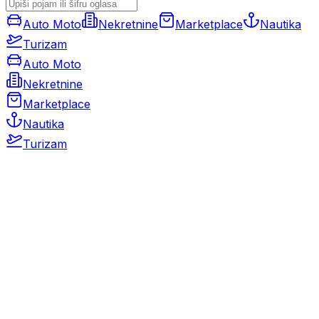
Auto Moto
Nekretnine
Marketplace
Nautika
Turizam
Auto Moto
Nekretnine
Marketplace
Nautika
Turizam
Auto Moto
Rabljeni automobili
Novi automobili
Motocikli / motori
Gospodarska vozila
Rezervni dijelovi i oprema
Kamperi i kamp prikolice