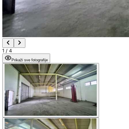
1
/
4
Prikaži sve fotografije