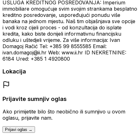
USLUGA KREDITNOG POSREDOVANJA: Imperium
immobiliare omogućuje svim svojim strankama besplatno
kreditno posredovanje, uspoređujući ponudu više
banaka na jednom mjestu. Naš tim objašnjava sve opcije
i vodi kroz cijeli proces - od konzultacija do isplate
kredita, kako biste donijeli informativnu financijsku
odluku i uštedjeli vrijeme. Za više informacija: Ivan
Domagoj Račić Tel: +385 99 8555585 Email:
ivan.domagoj@ii.hr Web: www.ii.hr ID NEKRETNINE:
6184 Ured: +385 1 4920800
Lokacija
Prijavite sumnjiv oglas
Ako primijetite bilo što neobično ili sumnjivo u ovom
oglasu, prijavite nam.
Prijavi oglas →