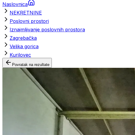
Naslovnica
NEKRETNINE
Poslovni prostori
Iznajmljivanje poslovnih prostora
Zagrebačka
Velika gorica
Kurilovec
Povratak na rezultate