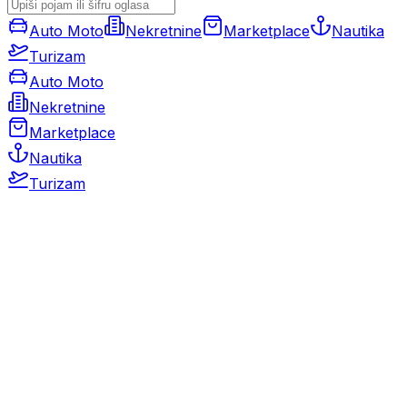
Auto Moto
Nekretnine
Marketplace
Nautika
Turizam
Auto Moto
Nekretnine
Marketplace
Nautika
Turizam
Auto Moto
Rabljeni automobili
Novi automobili
Motocikli / motori
Gospodarska vozila
Rezervni dijelovi i oprema
Kamperi i kamp prikolice