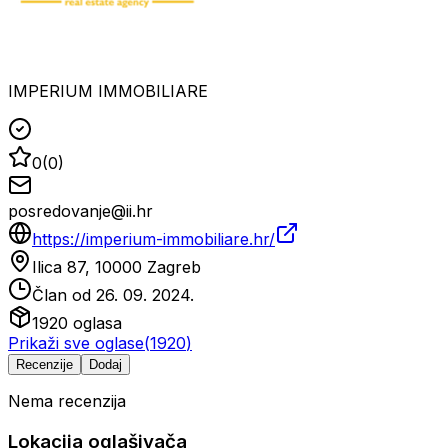
IMPERIUM IMMOBILIARE
0
(
0
)
posredovanje@ii.hr
https://imperium-immobiliare.hr/
Ilica 87, 10000 Zagreb
Član od
26. 09. 2024.
1920
oglasa
Prikaži sve oglase
(
1920
)
Recenzije
Dodaj
Nema recenzija
Lokacija oglašivača