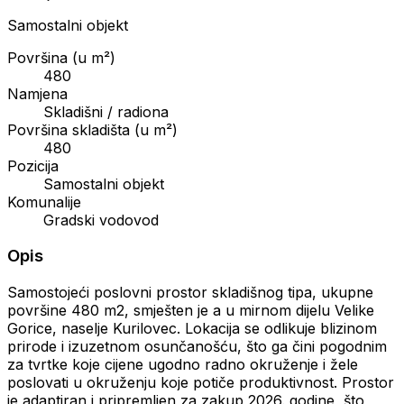
Samostalni objekt
Površina (u m²)
480
Namjena
Skladišni / radiona
Površina skladišta (u m²)
480
Pozicija
Samostalni objekt
Komunalije
Gradski vodovod
Opis
Samostojeći poslovni prostor skladišnog tipa, ukupne
površine 480 m2, smješten je a u mirnom dijelu Velike
Gorice, naselje Kurilovec. Lokacija se odlikuje blizinom
prirode i izuzetnom osunčanošću, što ga čini pogodnim
za tvrtke koje cijene ugodno radno okruženje i žele
poslovati u okruženju koje potiče produktivnost. Prostor
je adaptiran i pripremljen za zakup 2026. godine, što