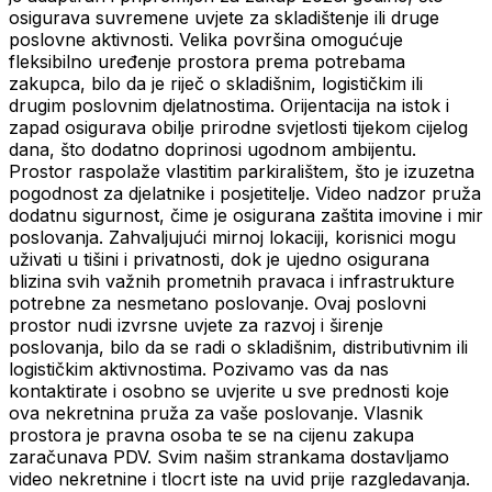
osigurava suvremene uvjete za skladištenje ili druge
poslovne aktivnosti. Velika površina omogućuje
fleksibilno uređenje prostora prema potrebama
zakupca, bilo da je riječ o skladišnim, logističkim ili
drugim poslovnim djelatnostima. Orijentacija na istok i
zapad osigurava obilje prirodne svjetlosti tijekom cijelog
dana, što dodatno doprinosi ugodnom ambijentu.
Prostor raspolaže vlastitim parkiralištem, što je izuzetna
pogodnost za djelatnike i posjetitelje. Video nadzor pruža
dodatnu sigurnost, čime je osigurana zaštita imovine i mir
poslovanja. Zahvaljujući mirnoj lokaciji, korisnici mogu
uživati u tišini i privatnosti, dok je ujedno osigurana
blizina svih važnih prometnih pravaca i infrastrukture
potrebne za nesmetano poslovanje. Ovaj poslovni
prostor nudi izvrsne uvjete za razvoj i širenje
poslovanja, bilo da se radi o skladišnim, distributivnim ili
logističkim aktivnostima. Pozivamo vas da nas
kontaktirate i osobno se uvjerite u sve prednosti koje
ova nekretnina pruža za vaše poslovanje. Vlasnik
prostora je pravna osoba te se na cijenu zakupa
zaračunava PDV. Svim našim strankama dostavljamo
video nekretnine i tlocrt iste na uvid prije razgledavanja.