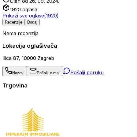
Član od
26. 09. 2024.
1920
oglasa
Prikaži sve oglase
(
1920
)
Recenzije
Dodaj
Nema recenzija
Lokacija oglašivača
Ilica 87, 10000 Zagreb
Pošalji poruku
Nazovi
Pošalji e-mail
Trgovina