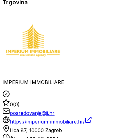
Trgovina
IMPERIUM IMMOBILIARE
0
(
0
)
posredovanje@ii.hr
https://imperium-immobiliare.hr/
Ilica 87, 10000 Zagreb