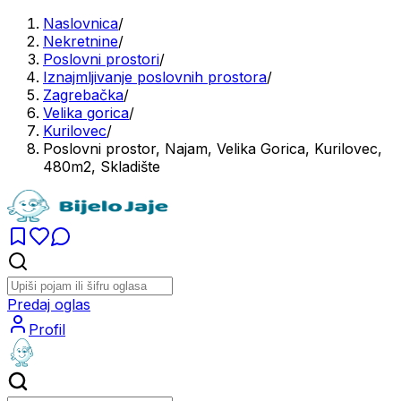
Naslovnica
/
Nekretnine
/
Poslovni prostori
/
Iznajmljivanje poslovnih prostora
/
Zagrebačka
/
Velika gorica
/
Kurilovec
/
Poslovni prostor, Najam, Velika Gorica, Kurilovec,
480m2, Skladište
Predaj oglas
Profil