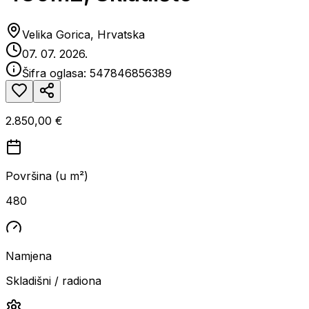
Velika Gorica, Hrvatska
07. 07. 2026.
Šifra oglasa:
547846856389
2.850,00 €
Površina (u m²)
480
Namjena
Skladišni / radiona