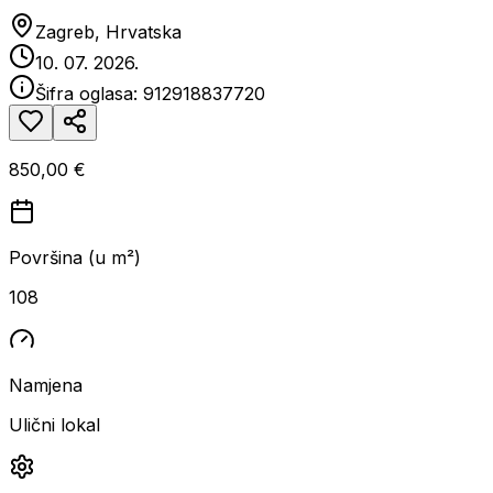
Zagreb, Hrvatska
10. 07. 2026.
Šifra oglasa:
912918837720
850,00 €
Površina (u m²)
108
Namjena
Ulični lokal