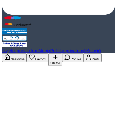
Uvjeti i pravila korištenja
Politika privatnosti
Kolačići
Naslovna
Favoriti
Poruke
Profil
Objavi