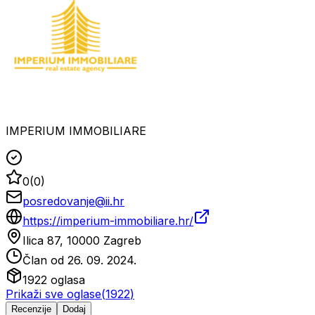
IMPERIUM IMMOBILIARE
0
(
0
)
posredovanje@ii.hr
https://imperium-immobiliare.hr/
Ilica 87, 10000 Zagreb
Član od
26. 09. 2024.
1922
oglasa
Prikaži sve oglase
(
1922
)
Recenzije
Dodaj