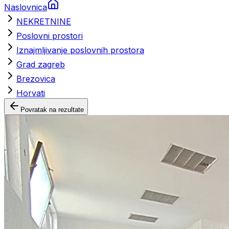
Naslovnica
NEKRETNINE
Poslovni prostori
Iznajmljivanje poslovnih prostora
Grad zagreb
Brezovica
Horvati
Povratak na rezultate