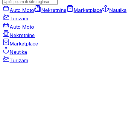
Auto Moto
Nekretnine
Marketplace
Nautika
Turizam
Auto Moto
Nekretnine
Marketplace
Nautika
Turizam
Auto Moto
Rabljeni automobili
Novi automobili
Motocikli / motori
Gospodarska vozila
Rezervni dijelovi i oprema
Kamperi i kamp prikolice