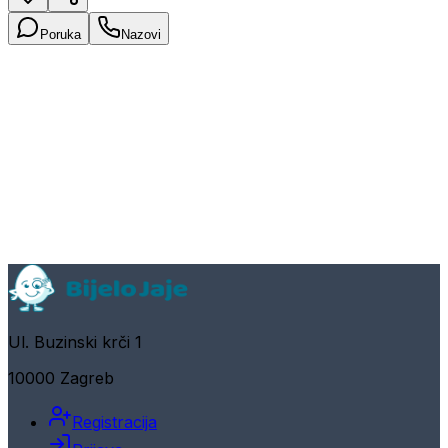
Poruka
Nazovi
Ul. Buzinski krči 1
10000 Zagreb
Registracija