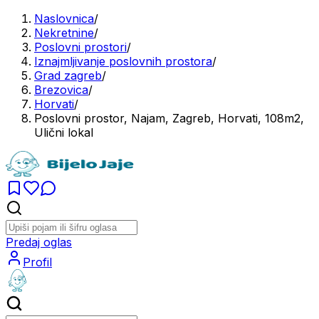
Naslovnica
/
Nekretnine
/
Poslovni prostori
/
Iznajmljivanje poslovnih prostora
/
Grad zagreb
/
Brezovica
/
Horvati
/
Poslovni prostor, Najam, Zagreb, Horvati, 108m2,
Ulični lokal
Predaj oglas
Profil