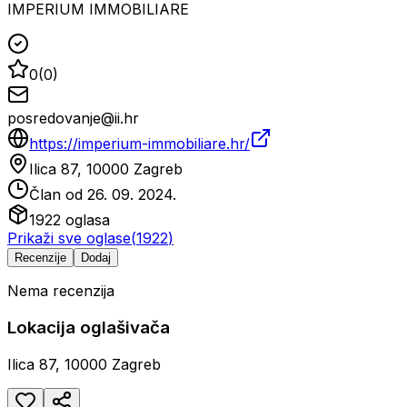
IMPERIUM IMMOBILIARE
0
(
0
)
posredovanje@ii.hr
https://imperium-immobiliare.hr/
Ilica 87, 10000 Zagreb
Član od
26. 09. 2024.
1922
oglasa
Prikaži sve oglase
(
1922
)
Recenzije
Dodaj
Nema recenzija
Lokacija oglašivača
Ilica 87, 10000 Zagreb