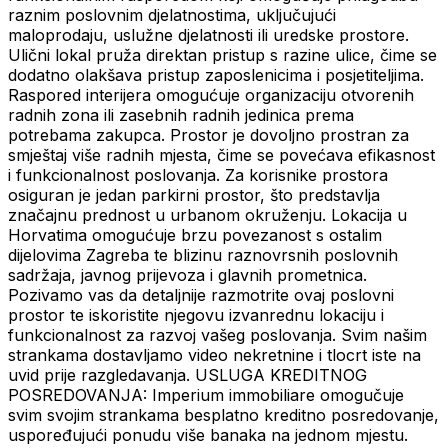
raznim poslovnim djelatnostima, uključujući
maloprodaju, uslužne djelatnosti ili uredske prostore.
Ulični lokal pruža direktan pristup s razine ulice, čime se
dodatno olakšava pristup zaposlenicima i posjetiteljima.
Raspored interijera omogućuje organizaciju otvorenih
radnih zona ili zasebnih radnih jedinica prema
potrebama zakupca. Prostor je dovoljno prostran za
smještaj više radnih mjesta, čime se povećava efikasnost
i funkcionalnost poslovanja. Za korisnike prostora
osiguran je jedan parkirni prostor, što predstavlja
značajnu prednost u urbanom okruženju. Lokacija u
Horvatima omogućuje brzu povezanost s ostalim
dijelovima Zagreba te blizinu raznovrsnih poslovnih
sadržaja, javnog prijevoza i glavnih prometnica.
Pozivamo vas da detaljnije razmotrite ovaj poslovni
prostor te iskoristite njegovu izvanrednu lokaciju i
funkcionalnost za razvoj vašeg poslovanja. Svim našim
strankama dostavljamo video nekretnine i tlocrt iste na
uvid prije razgledavanja. USLUGA KREDITNOG
POSREDOVANJA: Imperium immobiliare omogučuje
svim svojim strankama besplatno kreditno posredovanje,
uspoređujući ponudu više banaka na jednom mjestu.