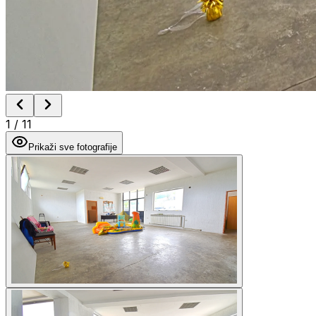
1
/
11
Prikaži sve fotografije