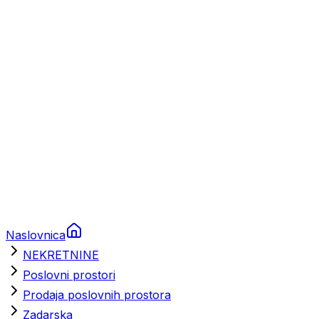
Prikolice za plovila
Brodski rezervni dijelovi
Nautička oprema
Brodski motori
Turizam
Apartmani
Sobe
Kuće za odmor
Aranžmani
Naslovnica
NEKRETNINE
Poslovni prostori
Prodaja poslovnih prostora
Zadarska