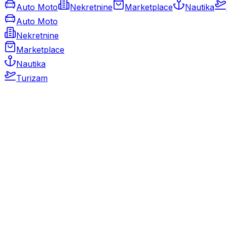
Auto Moto
Nekretnine
Marketplace
Nautika
Auto Moto
Nekretnine
Marketplace
Nautika
Turizam
Auto Moto
Rabljeni automobili
Novi automobili
Motocikli / motori
Gospodarska vozila
Rezervni dijelovi i oprema
Kamperi i kamp prikolice
Oldtimeri