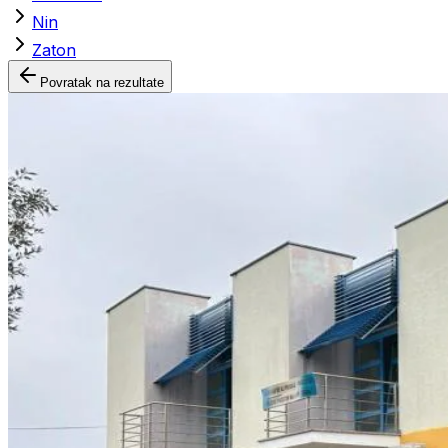
Nin
Zaton
Povratak na rezultate