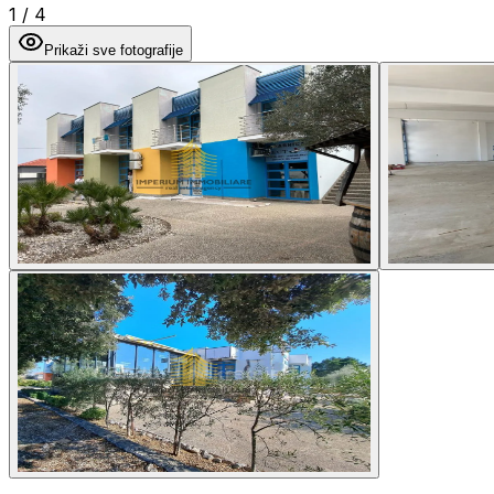
1
/
4
Prikaži sve fotografije