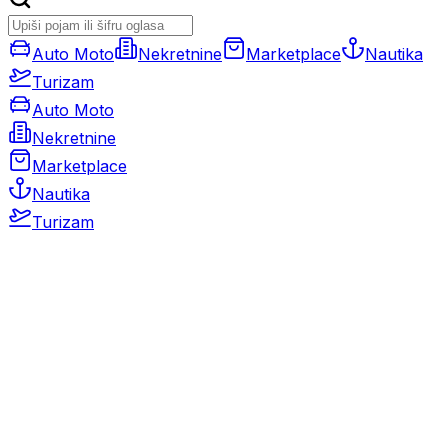
Auto Moto
Nekretnine
Marketplace
Nautika
Turizam
Auto Moto
Nekretnine
Marketplace
Nautika
Turizam
Auto Moto
Rabljeni automobili
Novi automobili
Motocikli / motori
Gospodarska vozila
Rezervni dijelovi i oprema