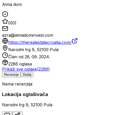
Alma dom
0
(
0
)
azra@almadominvest.com
https://therealestatecroatia.com/
Narodni trg 9, 52100 Pula
Član od
26. 09. 2024.
2286
oglasa
Prikaži sve oglase
(
2286
)
Recenzije
Dodaj
Nema recenzija
Lokacija oglašivača
Narodni trg 9, 52100 Pula