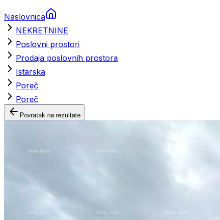
Naslovnica
NEKRETNINE
Poslovni prostori
Prodaja poslovnih prostora
Istarska
Poreč
Poreč
Povratak na rezultate