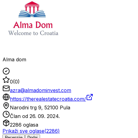
Alma dom
0
(
0
)
azra@almadominvest.com
https://therealestatecroatia.com/
Narodni trg 9, 52100 Pula
Član od
26. 09. 2024.
2286
oglasa
Prikaži sve oglase
(
2286
)
Recenzije
Dodaj