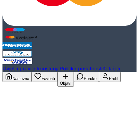
Uvjeti i pravila korištenja
Politika privatnosti
Kolačići
Naslovna
Favoriti
Poruke
Profil
Objavi