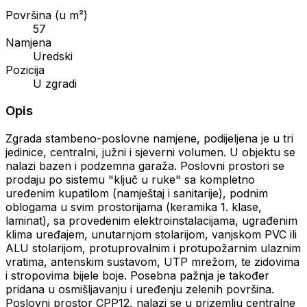
Površina (u m²)
57
Namjena
Uredski
Pozicija
U zgradi
Opis
Zgrada stambeno-poslovne namjene, podijeljena je u tri
jedinice, centralni, južni i sjeverni volumen. U objektu se
nalazi bazen i podzemna garaža. Poslovni prostori se
prodaju po sistemu "ključ u ruke" sa kompletno
uređenim kupatilom (namještaj i sanitarije), podnim
oblogama u svim prostorijama (keramika 1. klase,
laminat), sa provedenim elektroinstalacijama, ugrađenim
klima uređajem, unutarnjom stolarijom, vanjskom PVC ili
ALU stolarijom, protuprovalnim i protupožarnim ulaznim
vratima, antenskim sustavom, UTP mrežom, te zidovima
i stropovima bijele boje. Posebna pažnja je također
pridana u osmišljavanju i uređenju zelenih površina.
Poslovni prostor CPP12, nalazi se u prizemlju centralne