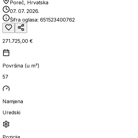
Poreč, Hrvatska
07. 07. 2026.
Šifra oglasa:
651523400762
271.725,00 €
Površina (u m²)
57
Namjena
Uredski
Pozicija