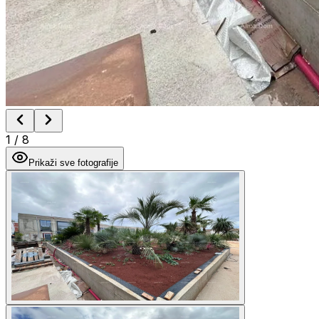
1
/
8
Prikaži sve fotografije