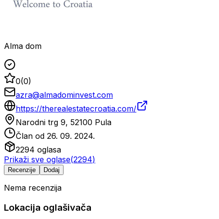
Alma dom
0
(
0
)
azra@almadominvest.com
https://therealestatecroatia.com/
Narodni trg 9, 52100 Pula
Član od
26. 09. 2024.
2294
oglasa
Prikaži sve oglase
(
2294
)
Recenzije
Dodaj
Nema recenzija
Lokacija oglašivača