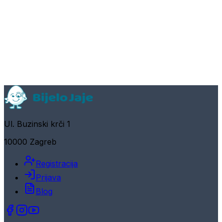
Ul. Buzinski krči 1
10000 Zagreb
Registracija
Prijava
Blog