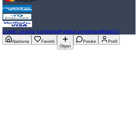
Uvjeti i pravila korištenja
Politika privatnosti
Kolačići
Naslovna
Favoriti
Poruke
Profil
Objavi