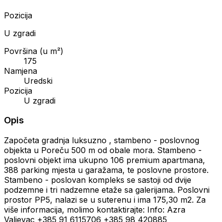
Pozicija
U zgradi
Površina (u m²)
175
Namjena
Uredski
Pozicija
U zgradi
Opis
Započeta gradnja luksuzno , stambeno - poslovnog
objekta u Poreču 500 m od obale mora. Stambeno -
poslovni objekt ima ukupno 106 premium apartmana,
388 parking mjesta u garažama, te poslovne prostore.
Stambeno - poslovan kompleks se sastoji od dvije
podzemne i tri nadzemne etaže sa galerijama. Poslovni
prostor PP5, nalazi se u suterenu i ima 175,30 m2. Za
više informacija, molimo kontaktirajte: Info: Azra
Valjevac +385 91 6115706 +385 98 420885