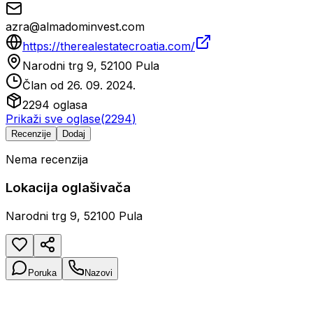
azra@almadominvest.com
https://therealestatecroatia.com/
Narodni trg 9, 52100 Pula
Član od
26. 09. 2024.
2294
oglasa
Prikaži sve oglase
(
2294
)
Recenzije
Dodaj
Nema recenzija
Lokacija oglašivača
Narodni trg 9, 52100 Pula
Poruka
Nazovi