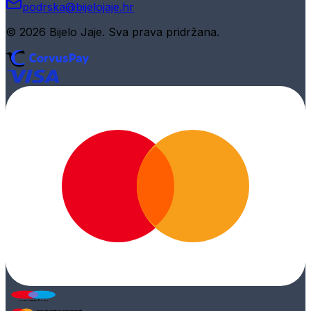
podrska@bijelojaje.hr
© 2026 Bijelo Jaje. Sva prava pridržana.