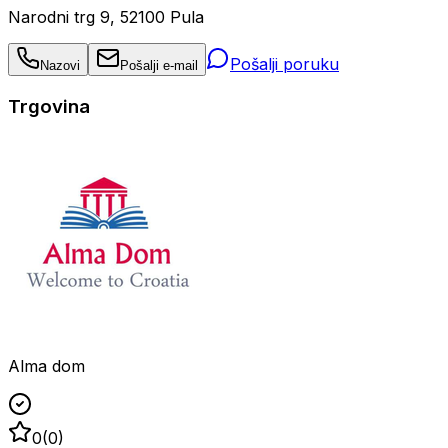
Narodni trg 9, 52100 Pula
Pošalji poruku
Nazovi
Pošalji e-mail
Trgovina
Alma dom
0
(
0
)