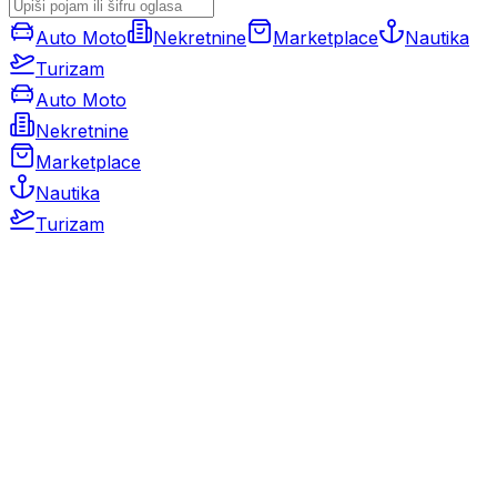
Auto Moto
Nekretnine
Marketplace
Nautika
Turizam
Auto Moto
Nekretnine
Marketplace
Nautika
Turizam
Auto Moto
Rabljeni automobili
Novi automobili
Motocikli / motori
Gospodarska vozila
Rezervni dijelovi i oprema
Kamperi i kamp prikolice