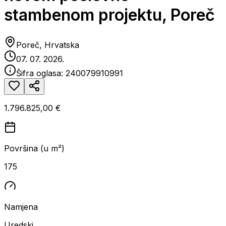
stambenom projektu, Poreč
Poreč, Hrvatska
07. 07. 2026.
Šifra oglasa:
240079910991
1.796.825,00 €
Površina (u m²)
175
Namjena
Uredski