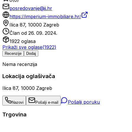
0
(
0
)
posredovanje@ii.hr
https://imperium-immobiliare.hr/
Ilica 87, 10000 Zagreb
Član od
26. 09. 2024.
1922
oglasa
Prikaži sve oglase
(
1922
)
Recenzije
Dodaj
Nema recenzija
Lokacija oglašivača
Ilica 87, 10000 Zagreb
Pošalji poruku
Nazovi
Pošalji e-mail
Trgovina