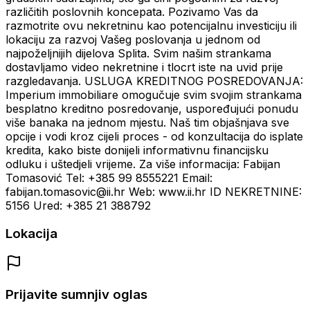
različitih poslovnih koncepata. Pozivamo Vas da
razmotrite ovu nekretninu kao potencijalnu investiciju ili
lokaciju za razvoj Vašeg poslovanja u jednom od
najpoželjnijih dijelova Splita. Svim našim strankama
dostavljamo video nekretnine i tlocrt iste na uvid prije
razgledavanja. USLUGA KREDITNOG POSREDOVANJA:
Imperium immobiliare omogučuje svim svojim strankama
besplatno kreditno posredovanje, uspoređujući ponudu
više banaka na jednom mjestu. Naš tim objašnjava sve
opcije i vodi kroz cijeli proces - od konzultacija do isplate
kredita, kako biste donijeli informativnu financijsku
odluku i uštedjeli vrijeme. Za više informacija: Fabijan
Tomasović Tel: +385 99 8555221 Email:
fabijan.tomasovic@ii.hr Web: www.ii.hr ID NEKRETNINE:
5156 Ured: +385 21 388792
Lokacija
Prijavite sumnjiv oglas