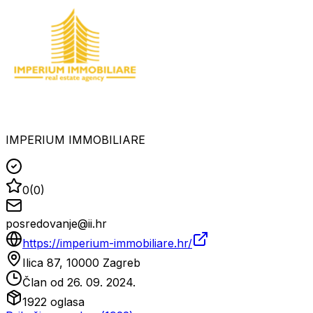
IMPERIUM IMMOBILIARE
0
(
0
)
posredovanje@ii.hr
https://imperium-immobiliare.hr/
Ilica 87, 10000 Zagreb
Član od
26. 09. 2024.
1922
oglasa