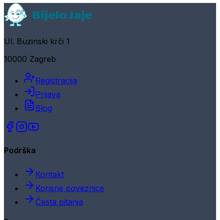
Ul. Buzinski krči 1
10000 Zagreb
Registracija
Prijava
Blog
Podrška
Kontakt
Korisne poveznice
Česta pitanja