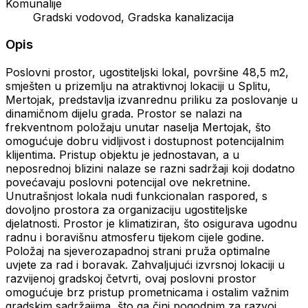
Komunalije
Gradski vodovod, Gradska kanalizacija
Opis
Poslovni prostor, ugostiteljski lokal, površine 48,5 m2,
smješten u prizemlju na atraktivnoj lokaciji u Splitu,
Mertojak, predstavlja izvanrednu priliku za poslovanje u
dinamičnom dijelu grada. Prostor se nalazi na
frekventnom položaju unutar naselja Mertojak, što
omogućuje dobru vidljivost i dostupnost potencijalnim
klijentima. Pristup objektu je jednostavan, a u
neposrednoj blizini nalaze se razni sadržaji koji dodatno
povećavaju poslovni potencijal ove nekretnine.
Unutrašnjost lokala nudi funkcionalan raspored, s
dovoljno prostora za organizaciju ugostiteljske
djelatnosti. Prostor je klimatiziran, što osigurava ugodnu
radnu i boravišnu atmosferu tijekom cijele godine.
Položaj na sjeverozapadnoj strani pruža optimalne
uvjete za rad i boravak. Zahvaljujući izvrsnoj lokaciji u
razvijenoj gradskoj četvrti, ovaj poslovni prostor
omogućuje brz pristup prometnicama i ostalim važnim
gradskim sadržajima, što ga čini pogodnim za razvoj