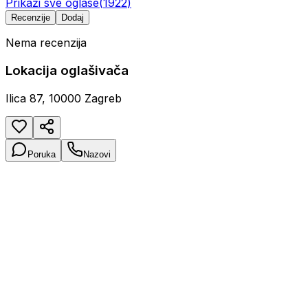
Prikaži sve oglase
(
1922
)
Recenzije
Dodaj
Nema recenzija
Lokacija oglašivača
Ilica 87, 10000 Zagreb
Poruka
Nazovi