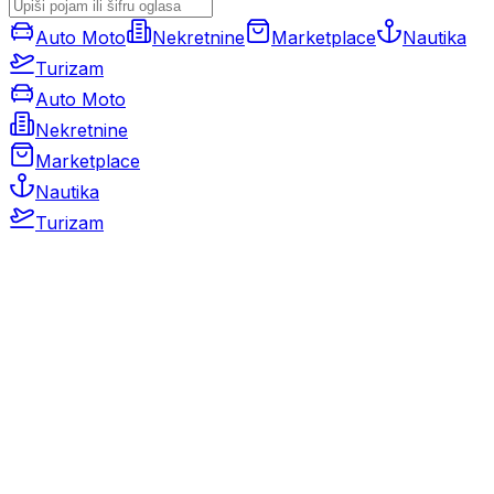
Auto Moto
Nekretnine
Marketplace
Nautika
Turizam
Auto Moto
Nekretnine
Marketplace
Nautika
Turizam
Auto Moto
Rabljeni automobili
Novi automobili
Motocikli / motori
Gospodarska vozila
Rezervni dijelovi i oprema
Kamperi i kamp prikolice