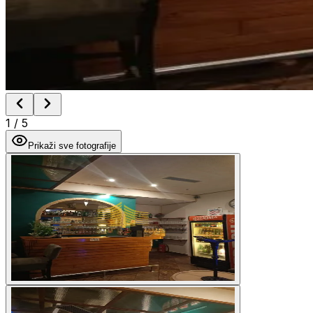
1
/
5
Prikaži sve fotografije