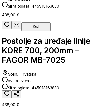
Šifra oglasa:
445918163830
438,00 €
Kupi
Postolje za uređaje linije
KORE 700, 200mm –
FAGOR MB-7025
Solin, Hrvatska
02. 06. 2026.
Šifra oglasa:
445918163830
438,00 €