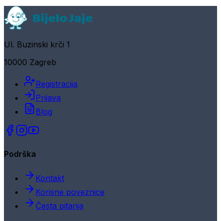
Ul. Buzinski krči 1
10000 Zagreb
Registracija
Prijava
Blog
Podrška
Kontakt
Korisne poveznice
Česta pitanja