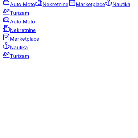
Auto Moto
Nekretnine
Marketplace
Nautika
Turizam
Auto Moto
Nekretnine
Marketplace
Nautika
Turizam
Auto Moto
Rabljeni automobili
Novi automobili
Motocikli / motori
Gospodarska vozila
Rezervni dijelovi i oprema
Kamperi i kamp prikolice