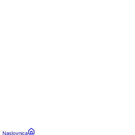
Nautika
Plovila
Charter
Prikolice za plovila
Brodski rezervni dijelovi
Nautička oprema
Brodski motori
Turizam
Apartmani
Sobe
Kuće za odmor
Aranžmani
Naslovnica