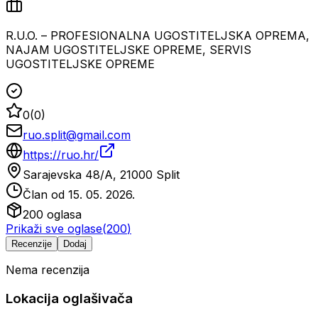
R.U.O. – PROFESIONALNA UGOSTITELJSKA OPREMA,
NAJAM UGOSTITELJSKE OPREME, SERVIS
UGOSTITELJSKE OPREME
0
(
0
)
ruo.split@gmail.com
https://ruo.hr/
Sarajevska 48/A, 21000 Split
Član od
15. 05. 2026.
200
oglasa
Prikaži sve oglase
(
200
)
Recenzije
Dodaj
Nema recenzija
Lokacija oglašivača