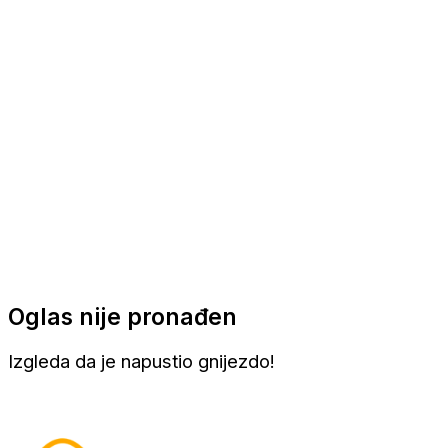
Apartmani
Sobe
Kuće za odmor
Aranžmani
Oglas nije pronađen
Izgleda da je napustio gnijezdo!