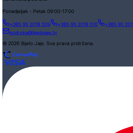
Ponedjeljak - Petak 09:00-17:00
+385 95 2018 509
+385 95 2018 510
+385 95 201
podrska@bijelojaje.hr
© 2026 Bijelo Jaje. Sva prava pridržana.