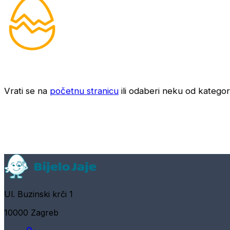
Vrati se na
početnu stranicu
ili odaberi neku od kategori
Ul. Buzinski krči 1
10000 Zagreb