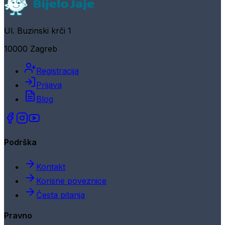
Ul. Buzinski krči 1
10000 Zagreb
Registracija
Prijava
Blog
Podrška
Kontakt
Korisne poveznice
Česta pitanja
Pravno