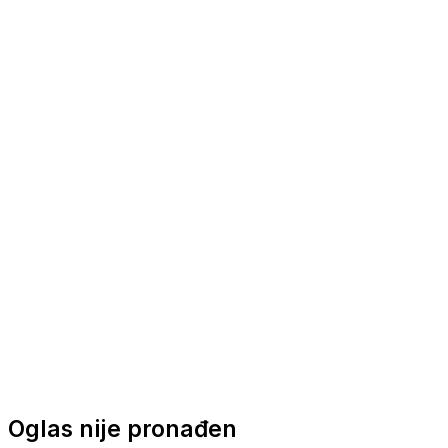
Nautička oprema
Brodski motori
Turizam
Apartmani
Sobe
Kuće za odmor
Aranžmani
Oglas nije pronađen