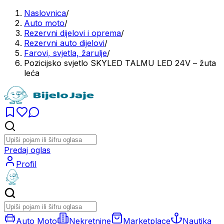
Naslovnica
/
Auto moto
/
Rezervni dijelovi i oprema
/
Rezervni auto dijelovi
/
Farovi, svjetla, žarulje
/
Pozicijsko svjetlo SKYLED TALMU LED 24V – žuta
leća
Predaj oglas
Profil
Auto Moto
Nekretnine
Marketplace
Nautika