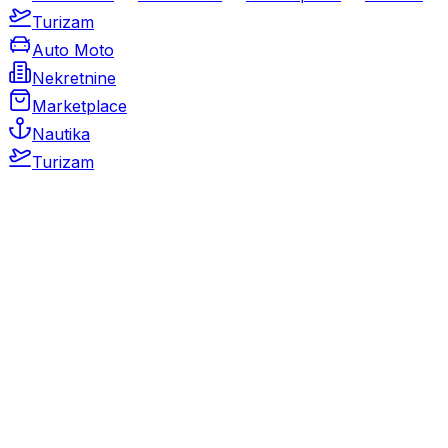
Turizam
Auto Moto
Nekretnine
Marketplace
Nautika
Turizam
Auto Moto
Rabljeni automobili
Novi automobili
Motocikli / motori
Gospodarska vozila
Rezervni dijelovi i oprema
Kamperi i kamp prikolice
Oldtimeri