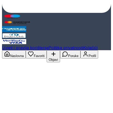
Uvjeti i pravila korištenja
Politika privatnosti
Kolačići
Naslovna
Favoriti
Poruke
Profil
Objavi