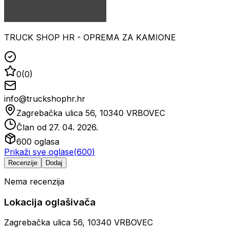
TRUCK SHOP HR - OPREMA ZA KAMIONE
0
(
0
)
info@truckshophr.hr
Zagrebačka ulica 56, 10340 VRBOVEC
Član od
27. 04. 2026.
600
oglasa
Prikaži sve oglase
(
600
)
Recenzije
Dodaj
Nema recenzija
Lokacija oglašivača
Zagrebačka ulica 56, 10340 VRBOVEC