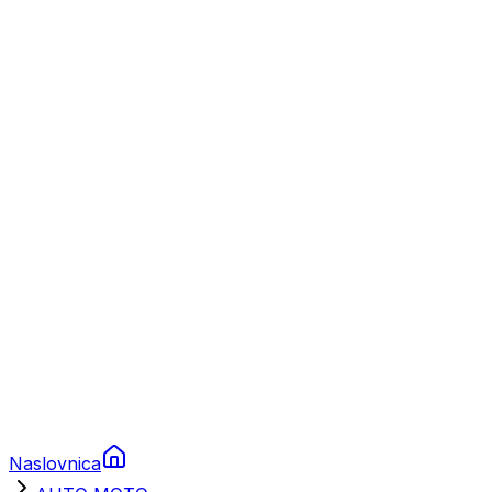
Nautika
Plovila
Charter
Prikolice za plovila
Brodski rezervni dijelovi
Nautička oprema
Brodski motori
Turizam
Apartmani
Sobe
Kuće za odmor
Aranžmani
Naslovnica