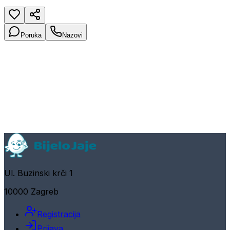
Poruka
Nazovi
Ul. Buzinski krči 1
10000 Zagreb
Registracija
Prijava