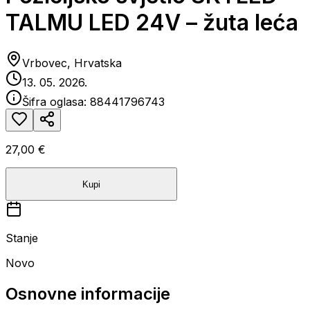
TALMU LED 24V – žuta leća
Vrbovec, Hrvatska
13. 05. 2026.
Šifra oglasa:
88441796743
27,00 €
Kupi
Stanje
Novo
Osnovne informacije