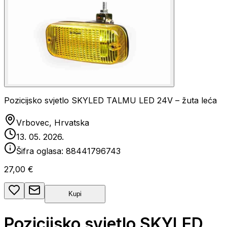
Pozicijsko svjetlo SKYLED TALMU LED 24V – žuta leća
Vrbovec, Hrvatska
13. 05. 2026.
Šifra oglasa:
88441796743
27,00 €
Kupi
Pozicijsko svjetlo SKYLED