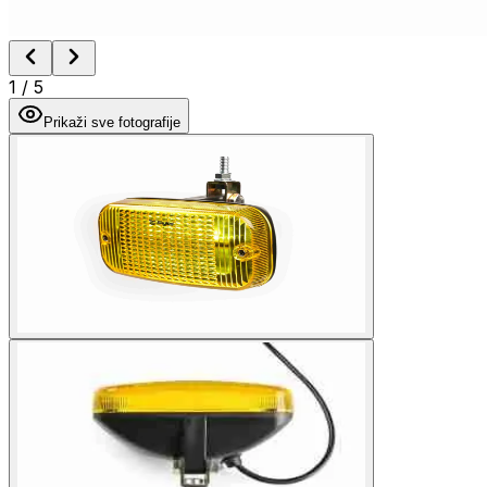
1
/
5
Prikaži sve fotografije